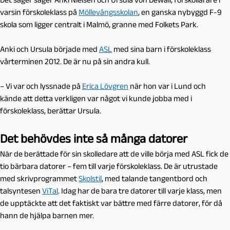
varsin förskoleklass på
Möllevångsskolan
, en ganska nybyggd F-9
skola som ligger centralt i Malmö, granne med Folkets Park.
Anki och Ursula började med
ASL
med sina barn i förskoleklass
vårterminen 2012. De är nu på sin andra kull.
– Vi var och lyssnade på
Erica Lövgren
när hon var i Lund och
kände att detta verkligen var något vi kunde jobba med i
förskoleklass, berättar Ursula.
Det behövdes inte så många datorer
När de berättade för sin skolledare att de ville börja med ASL fick de
tio bärbara datorer – fem till varje förskoleklass. De är utrustade
med skrivprogrammet
Skolstil
, med talande tangentbord och
talsyntesen
ViTal
. Idag har de bara tre datorer till varje klass, men
de upptäckte att det faktiskt var bättre med färre datorer, för då
hann de hjälpa barnen mer.