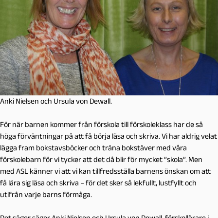
Anki Nielsen och Ursula von Dewall.
För när barnen kommer från förskola till förskoleklass har de så
höga förväntningar på att få börja läsa och skriva. Vi har aldrig velat
lägga fram bokstavsböcker och träna bokstäver med våra
förskolebarn för vi tycker att det då blir för mycket ”skola”. Men
med ASL känner vi att vi kan tillfredsställa barnens önskan om att
få lära sig läsa och skriva – för det sker så lekfullt, lustfyllt och
utifrån varje barns förmåga.
Det säger säger Anki Nielsen och Ursula von Dewall, förskollärare i