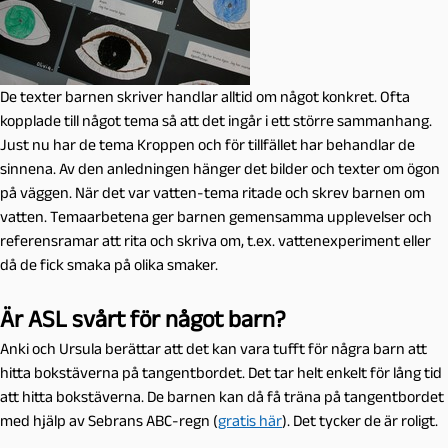
De texter barnen skriver handlar alltid om något konkret. Ofta
kopplade till något tema så att det ingår i ett större sammanhang.
Just nu har de tema Kroppen och för tillfället har behandlar de
sinnena. Av den anledningen hänger det bilder och texter om ögon
på väggen. När det var vatten-tema ritade och skrev barnen om
vatten. Temaarbetena ger barnen gemensamma upplevelser och
referensramar att rita och skriva om, t.ex. vattenexperiment eller
då de fick smaka på olika smaker.
Är ASL svårt för något barn?
Anki och Ursula berättar att det kan vara tufft för några barn att
hitta bokstäverna på tangentbordet. Det tar helt enkelt för lång tid
att hitta bokstäverna. De barnen kan då få träna på tangentbordet
med hjälp av Sebrans ABC-regn (
gratis här
). Det tycker de är roligt.