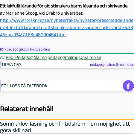
Ett lekfullt lärande för att stimulera barns läsande och skrivande,
av Marianne Skoog, vid Örebro universitet:
http://www.forskning.se/nyheterfakta/nyheter/pressmeddelande
n/ettlekfulltlarandeforattstimulerabarnslasandeochskrivande.5.38
45dbcc134f7ff68e48000464.html
IKT-pedagogik
Språkutveckling
Av
Red. Pedagog Malmö
pedagogmalmo@malmo.se
TIPSA OSS
pedagogmalmo@malmo.se
FÖLJ OSS PÅ FACEBOOK
Relaterat innehåll
Sommarlov, läsning och fritidshem – en möjlighet att
göra skillnad