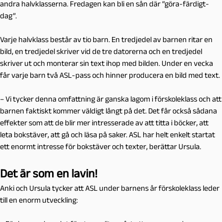
andra halvklasserna. Fredagen kan bli en sån där ”göra-färdigt-
dag”.
Varje halvklass består av tio barn. En tredjedel av barnen ritar en
bild, en tredjedel skriver vid de tre datorerna och en tredjedel
skriver ut och monterar sin text ihop med bilden. Under en vecka
får varje barn två ASL-pass och hinner producera en bild med text.
– Vi tycker denna omfattning är ganska lagom i förskoleklass och att
barnen faktiskt kommer väldigt långt på det. Det får också sådana
effekter som att de blir mer intresserade av att titta i böcker, att
leta bokstäver, att gå och läsa på saker. ASL har helt enkelt startat
ett enormt intresse för bokstäver och texter, berättar Ursula.
Det är som en lavin!
Anki och Ursula tycker att ASL under barnens år förskoleklass leder
till en enorm utveckling: