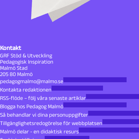
Kontakt
GRF Stöd & Utveckling
Pedagogisk Inspiration
Malmö Stad
205 80 Malmö
pedagogmalmo@malmo.se
Kontakta redaktionen
RSS-flöde – följ våra senaste artiklar
Blogga hos Pedagog Malmö
Så behandlar vi dina personuppgifter
Tillgänglighetsredogörelse för webbplatsen
Malmö delar - en didaktisk resurs