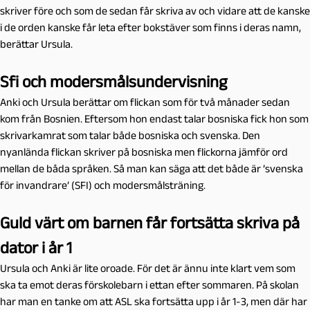
skriver före och som de sedan får skriva av och vidare att de kanske
i de orden kanske får leta efter bokstäver som finns i deras namn,
berättar Ursula.
Sfi och modersmålsundervisning
Anki och Ursula berättar om flickan som för två månader sedan
kom från Bosnien. Eftersom hon endast talar bosniska fick hon som
skrivarkamrat som talar både bosniska och svenska. Den
nyanlända flickan skriver på bosniska men flickorna jämför ord
mellan de båda språken. Så man kan säga att det både är ’svenska
för invandrare’ (SFI) och modersmålsträning.
Guld värt om barnen får fortsätta skriva på
dator i år 1
Ursula och Anki är lite oroade. För det är ännu inte klart vem som
ska ta emot deras förskolebarn i ettan efter sommaren. På skolan
har man en tanke om att ASL ska fortsätta upp i år 1-3, men där har