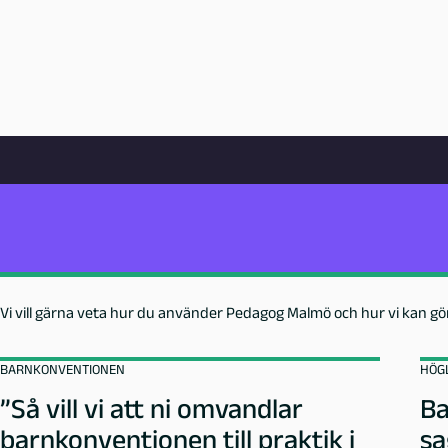
ENKÄT: TYCK TILL OM PEDAGOG MALMÖ
Pedagog
Hjälp oss att utveckla Pedag
Malmö
P
Av
Red. Pedagog Malmö
Publicerad 12 juni 2026
e
Vi vill gärna veta hur du använder Pedagog Malmö och hur vi kan gö
d
BARNKONVENTIONEN
HÖG
a
”Så vill vi att ni omvandlar
Ba
barnkonventionen till praktik i
sa
g