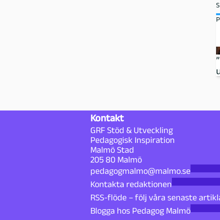
S
P
Kontakt
GRF Stöd & Utveckling
Pedagogisk Inspiration
Malmö Stad
205 80 Malmö
pedagogmalmo@malmo.se
Kontakta redaktionen
RSS-flöde – följ våra senaste artikl
Blogga hos Pedagog Malmö