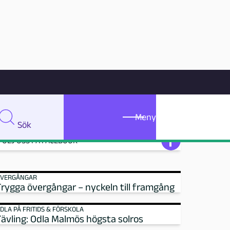
TIPSA OSS
pedagogmalmo@malmo.se
Meny
Sök
Meny
Sök
FÖLJ OSS PÅ FACEBOOK
VERGÅNGAR
Trygga övergångar – nyckeln till framgång
DLA PÅ FRITIDS & FÖRSKOLA
Tävling: Odla Malmös högsta solros