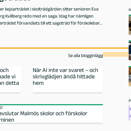
r kejsarträdet i skolträdgården sitter senioren Eva
M
rg Kvillberg redo med en saga. Idag har nämligen
arträdet förvandlats till ett sagoträd för förskolebarn
lmö. Förhoppningen är att ge barnen en känsla av att
tsträdgården tillhör även
Se alla blogginlägg
 och
När AI inte var svaret – och
ade vi
skrivglädjen ändå hittade
an detta
hem
P
ÄT
avslutar Malmös skolor och förskolor
rminen