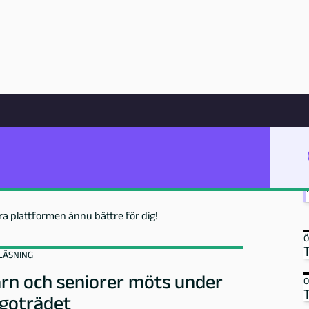
Hoppa till innehåll
og Malmö!
ra plattformen ännu bättre för dig!
Ö
LÄSNING
rn och seniorer möts under
O
goträdet