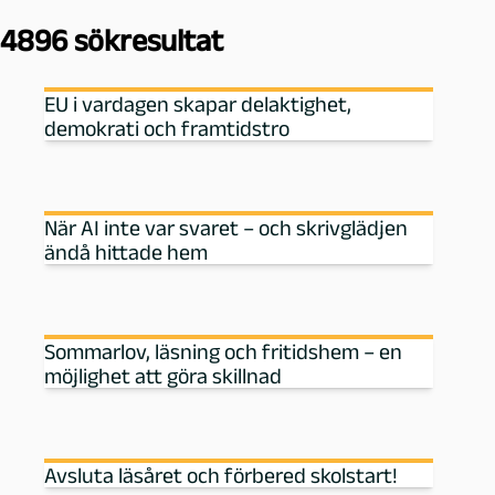
n
4896 sökresultat
g
EU i vardagen skapar delaktighet,
-
demokrati och framtidstro
P
e
När AI inte var svaret – och skrivglädjen
ändå hittade hem
d
a
Sommarlov, läsning och fritidshem – en
g
möjlighet att göra skillnad
o
Avsluta läsåret och förbered skolstart!
g