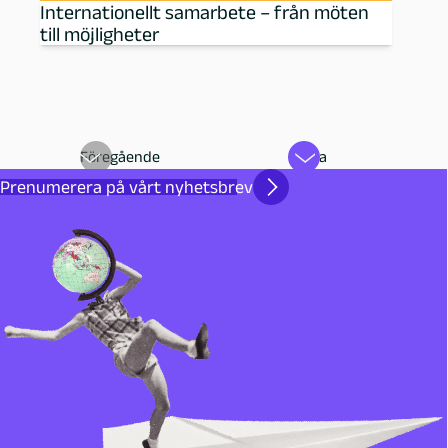
Internationellt samarbete – från möten
till möjligheter
Föregående
Nästa
Prenumerera på vårt nyhetsbrev