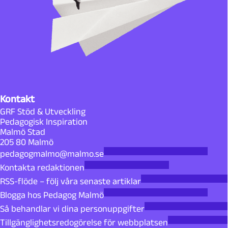
Kontakt
GRF Stöd & Utveckling
Pedagogisk Inspiration
Malmö Stad
205 80 Malmö
pedagogmalmo@malmo.se
Kontakta redaktionen
RSS-flöde – följ våra senaste artiklar
Blogga hos Pedagog Malmö
Så behandlar vi dina personuppgifter
Tillgänglighetsredogörelse för webbplatsen