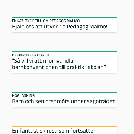
M
ENKÄT: TYCK TILL OM PEDAGOG MALMÖ
a
Hjälp oss att utveckla Pedagog Malmö!
l
m
BARNKONVENTIONEN
”Så vill vi att ni omvandlar
barnkonventionen till praktik i skolan”
ö
HÖGLÄSNING
Barn och seniorer möts under sagoträdet
En fantastisk resa som fortsätter