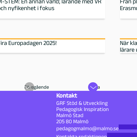
M-STEM: En annan värld; lärande med VR
Från pl
och nyfikenhet i fokus
Erasmu
Fira Europadagen 2025!
När kl
lärare
Föregående
Nästa
Kontakt
GRF Stöd & Utveckling
Pedagogisk Inspiration
Malmö Stad
205 80 Malmö
pedagogmalmo@malmo.se
Kontakta redaktionen