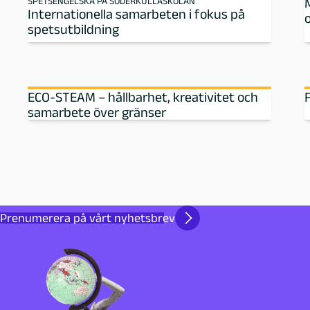
SPETSENGELSKA PÅ SÖDERKULLASKOLAN
Internationella samarbeten i fokus på
s
spetsutbildning
k
a
ECO-STEAM – hållbarhet, kreativitet och
samarbete över gränser
-
P
e
d
Prenumerera på vårt nyhetsbrev
a
g