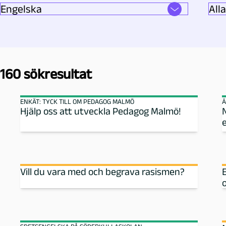
m
n
e
160 sökresultat
:
ENKÄT: TYCK TILL OM PEDAGOG MALMÖ
Ä
Hjälp oss att utveckla Pedagog Malmö!
E
n
g
Vill du vara med och begrava rasismen?
e
l