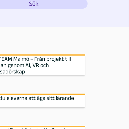
EAM Malmö – Från projekt till
an genom AI, VR och
sadörskap
 du eleverna att äga sitt lärande