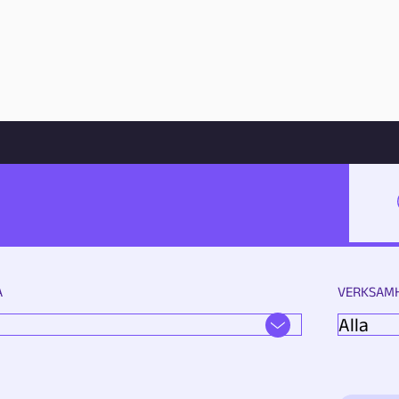
Hoppa till innehåll
SÖK
A
VERKSAM
G