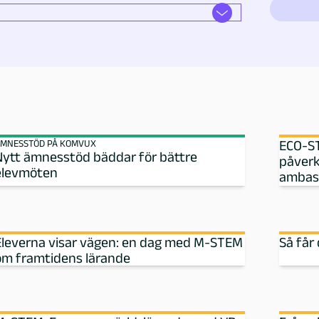
MNESSTÖD PÅ KOMVUX
ECO-ST
Nytt ämnesstöd bäddar för bättre
påverk
elevmöten
ambas
Eleverna visar vägen: en dag med M‑STEM
Så får
om framtidens lärande