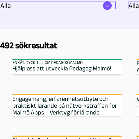
a
m
h
492 sökresultat
e
ENKÄT: TYCK TILL OM PEDAGOG MALMÖ
Hjälp oss att utveckla Pedagog Malmö!
A
t
:
Engagemang, erfarenhetsutbyte och
S
praktiskt lärande på nätverksträffen för
Malmö Apps – Verktyg för lärande
k
o