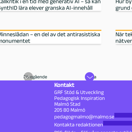
ällkritik i en tid med generativ AI – så kan
Hur by
SynthID lära elever granska AI-innehåll
grund 
Minneslådan – en del av det antirasistiska
När te
monumentet
nätver
Föregående
Nästa
Kontakt
GRF Stöd & Utveckling
Pedagogisk Inspiration
Malmö Stad
205 80 Malmö
pedagogmalmo@malmo.se
Kontakta redaktionen