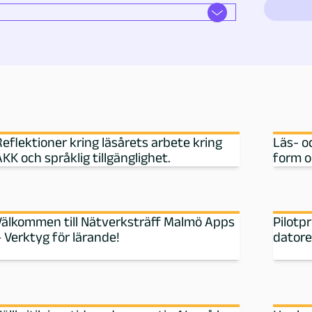
Reflektioner kring läsårets arbete kring
Läs- o
KK och språklig tillgänglighet.
form o
Välkommen till Nätverksträff Malmö Apps
Pilotp
– Verktyg för lärande!
datore