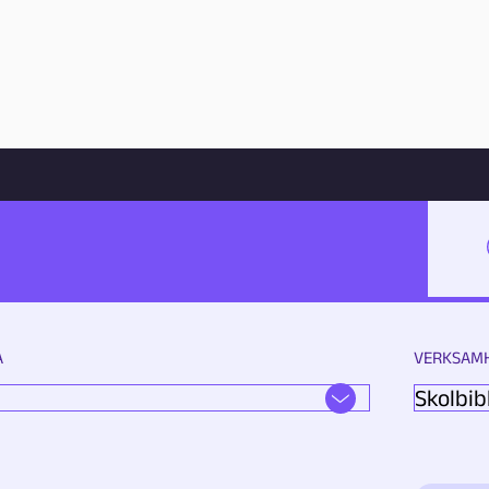
Hoppa till innehåll
SÖK
A
VERKSAM
G