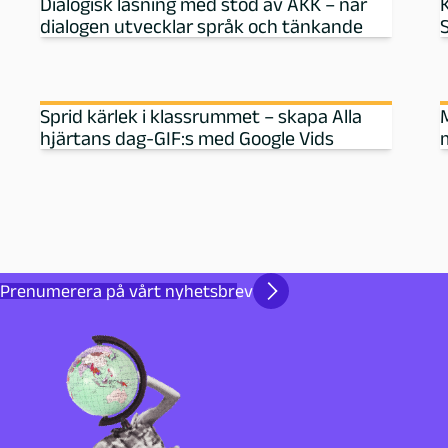
Dialogisk läsning med stöd av AKK – när
K
l
dialogen utvecklar språk och tänkande
b
Sprid kärlek i klassrummet – skapa Alla
i
hjärtans dag-GIF:s med Google Vids
b
l
i
Prenumerera på vårt nyhetsbrev
o
t
e