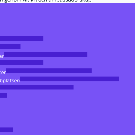
ar
ter
bbplatsen