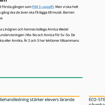
det första gången som
PIM 3-uppgift
. Men vi ska helt
 gång ska de även ska få lägga till musik.
Barnen
a.
nikka Lindgren och hennes kollega Annica Wedel
 undervisningen i Ma-No och Annica för Sv-So. De
ikka eller Annika. År 2 och 3 har lektioner tillsammans
iehandledning stärker elevers lärande
ECO-STEA
påverka