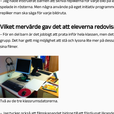
– Jag hade instruerat barnen att skriva replikerna för varje bild på 
spelade in rösterna. Men några använde på eget initiativ programm
repliker man ska säga för varje bildruta.
Vilket mervärde gav det att eleverna redovis
– För en del barn är det jobbigt att prata inför hela klassen, men det
grupp. Det har gett mig möjlighet att stå och lyssna lite mer på de
sina filmer.
Två av de tre klassrumsdatorerna.
– Jag tycker också att filmskapandet bidrog till ett fördjupat lärand