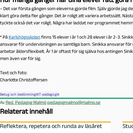
– Det var första gången som eleverna gjorde film. Själv gjorde jag 
klart göra detta fler gånger.
D
et är roligt att variera arbetssätt.
Nästa
tyckte också det var roligt. Några har laddat ner programmet hemm
* På
Karlshögsskolan
finns 15 elever i år 1 och 28 elever i år 2-3. Si
ansvarar för undervisningen av samtliga barn. Sinikka ansvarar för
arbetar åldersflexibelt. År 1 är oftast för sig själva hos antingen Sin
men även var för sig.
Text och foto:
Charlotte Christoffersen
Betyg och bedömning
IKT-pedagogik
Av
Red. Pedagog Malmö
pedagogmalmo@malmo.se
Relaterat innehåll
Reflektera, repetera och runda av läsåret
Stud