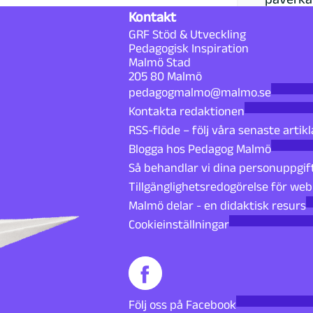
Kontakt
GRF Stöd & Utveckling
Pedagogisk Inspiration
Malmö Stad
205 80 Malmö
pedagogmalmo@malmo.se
Kontakta redaktionen
RSS-flöde – följ våra senaste artikl
Blogga hos Pedagog Malmö
Så behandlar vi dina personuppgif
Tillgänglighetsredogörelse för we
Malmö delar - en didaktisk resurs
Cookieinställningar
Följ oss på Facebook