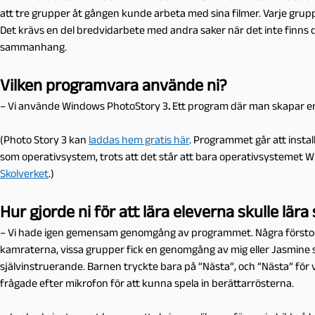
att tre grupper åt gången kunde arbeta med sina filmer. Varje grupp
Det krävs en del bredvidarbete med andra saker när det inte finns da
sammanhang.
Vilken programvara använde ni?
– Vi använde Windows PhotoStory 3
.
Ett program där man skapar en 
(Photo Story 3 kan
laddas hem gratis här
. Programmet går att insta
som operativsystem, trots att det står att bara operativsystemet W
Skolverket
.)
Hur gjorde ni för att lära eleverna skulle lär
– Vi hade igen gemensam genomgång av programmet. Några försto
kamraterna, vissa grupper fick en genomgång av mig eller Jasmine 
självinstruerande. Barnen tryckte bara på ”Nästa”, och ”Nästa” för v
frågade efter mikrofon för att kunna spela in berättarrösterna.