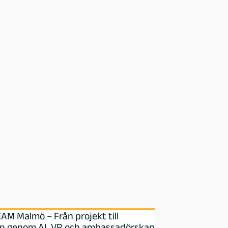
M Malmö – Från projekt till
n genom AI, VR och ambassadörskap