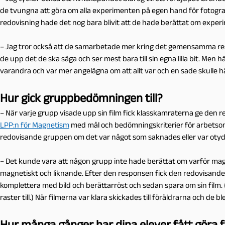
de tvungna att göra om alla experimenten på egen hand för fotografe
redovisning hade det nog bara blivit att de hade berättat om exper
– Jag tror också att de samarbetade mer kring det gemensamma resul
de upp det de ska säga och ser mest bara till sin egna lilla bit. Men 
varandra och var mer angelägna om att allt var och en sade skulle hä
Hur gick gruppbedömningen till?
– När varje grupp visade upp sin film fick klasskamraterna ge den
LPP:n för Magnetism
med mål och bedömningskriterier för arbetsom
redovisande gruppen om det var något som saknades eller var otydli
– Det kunde vara att någon grupp inte hade berättat om varför magnet
magnetiskt och liknande. Efter den responsen fick den redovisande g
komplettera med bild och berättarröst och sedan spara om sin film. 
raster till.) När filmerna var klara skickades till föräldrarna och de
Hur många gånger har dina elever fått göra f