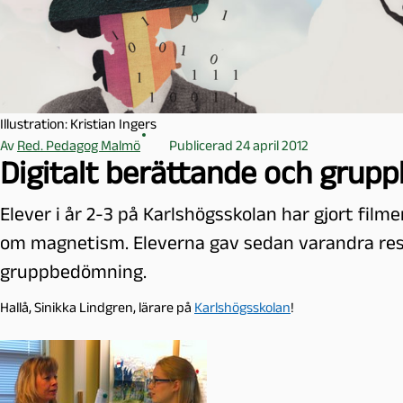
l
m
ö
Illustration: Kristian Ingers
Av
Red. Pedagog Malmö
Publicerad 24 april 2012
Digitalt berättande och grupp
Elever i år 2-3 på Karlshögsskolan har gjort filme
om magnetism. Eleverna gav sedan varandra resp
gruppbedömning.
Hallå, Sinikka Lindgren, lärare på
Karlshögsskolan
!