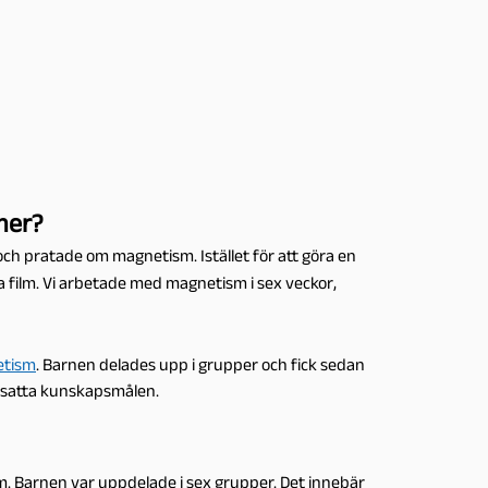
mer?
ch pratade om magnetism. Istället för att göra en
a film.
Vi arbetade med magnetism i sex
veckor,
etism
. Barnen delades upp i grupper och fick sedan
ppsatta kunskapsmålen.
m. Barnen var uppdelade i sex grupper. Det innebär