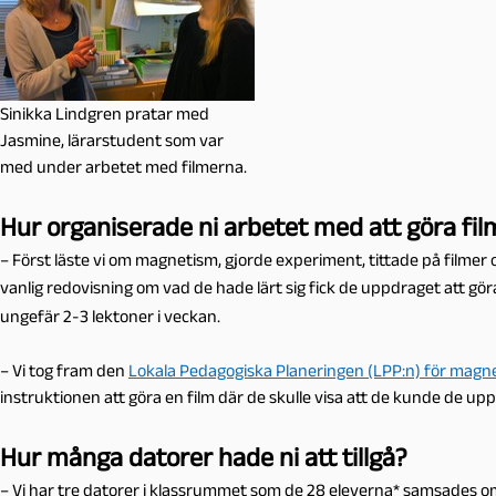
Sinikka Lindgren pratar med
Jasmine, lärarstudent som var
med under arbetet med filmerna.
Hur organiserade ni arbetet med att göra fil
– Först läste vi om magnetism, gjorde experiment,
tittade på filmer
o
vanlig redovisning om vad de hade lärt sig fick de uppdraget att gör
ungefär 2-3 lektoner i veckan.
– Vi tog fram den
Lokala Pedagogiska Planeringen (LPP:n) för magn
instruktionen att göra en film där de skulle visa att de kunde de u
Hur många datorer hade ni att tillgå?
– Vi har tre datorer i klassrummet som de 28 eleverna* samsades o