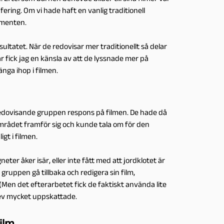
ring. Om vi hade haft en vanlig traditionell
imenten.
tatet. När de redovisar mer traditionellt så delar
här fick jag en känsla av att de lyssnade mer på
nga ihop i filmen.
 redovisande gruppen respons på filmen. De hade då
rådet framför sig och kunde tala om för den
gt i filmen.
er åker isär, eller inte fått med att jordklotet är
ruppen gå tillbaka och redigera sin film,
(Men det efterarbetet fick de faktiskt använda lite
 blev mycket uppskattade.
ilm