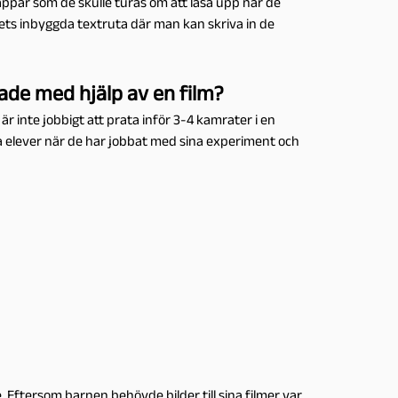
lappar som de skulle turas om att läsa upp när de
ets inbyggda textruta där man kan skriva in de
ade med hjälp av en film?
 är inte jobbigt att prata inför 3-4 kamrater i en
ssa elever när de har jobbat med sina experiment och
e. Eftersom barnen behövde bilder till sina filmer var