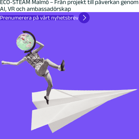
ECO-STEAM Malmö – Från projekt till påverkan genom
AI, VR och ambassadörskap
Prenumerera på vårt nyhetsbrev