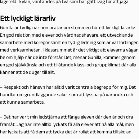
lägereld i kylan, väntandes på två som har gått iväg för att jaga.
Ett lyckligt lärarliv
Gunilla är tydlig när hon pratar om stommen för ett lyckligt lärarliv.
En god relation med elever och vårdnadshavare, ett utvecklande
samarbete med kollegor samt en tydlig ledning som är väl förtrogen
med verksamheten. I klassrummet är det viktigt att eleverna vågar
be om hjälp när de inte förstår. Det, menar Gunilla, kommer genom
en god självkänsla och ett tillåtande klass-och gruppklimat där alla
känner att de duger till allt.
– Respekt och hänsyn har alltid varit centrala begrepp för mig. Det
handlar om grundläggande saker som att lyssna på varandra och
att kunna samarbeta.
– Det har varit min ledstjärna att fånga eleven där den är och dra
framåt. Jag har inte alltid lyckats få alla elever att nå alla mål, men
har lyckats att få dem att tycka det är roligt att komma till skolan.