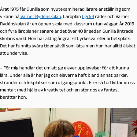
Året 1975 får Gunilla som nyutexaminerad lärare anställning som
vikarie på
Värner Rydénskolan
. Läroplan
Lgr69
råder och Värner
Rydénskolan är en öppen skola med klassrum utan väggar.
År 2016
och fyra läroplaner senare är det över 40 år sedan Gunilla äntrade
skolans värld. Hon har aldrig ångrat sitt yrkesval eller arbetsplats.
Det har funnits svåra tider såväl som lätta men hon har alltid älskat
att undervisa.
– För mig handlar det om att ge elever upplevelser för att kunna
lära. Under alla år har jag och eleverna haft bland annat parker,
stränder och lekplatser som utgångspunkt. Eller så förflyttar vi oss
mentalt med hjälp av kreativitet och en stor dos av fantasi,
berättar hon.