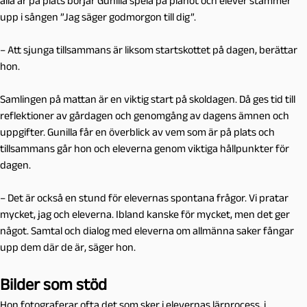
alla är på plats börjar Gunilla spela på pianot och elever stämmer
upp i sången ”Jag säger godmorgon till dig”.
– Att sjunga tillsammans är liksom startskottet på dagen, berättar
hon.
Samlingen på mattan är en viktig start på skoldagen. Då ges tid till
reflektioner av gårdagen och genomgång av dagens ämnen och
uppgifter. Gunilla får en överblick av vem som är på plats och
tillsammans går hon och eleverna genom viktiga hållpunkter för
dagen.
– Det är också en stund för elevernas spontana frågor. Vi pratar
mycket, jag och eleverna. Ibland kanske för mycket, men det ger
något. Samtal och dialog med eleverna om allmänna saker fångar
upp dem där de är, säger hon.
Bilder som stöd
Hon fotograferar ofta det som sker i elevernas lärprocess, i