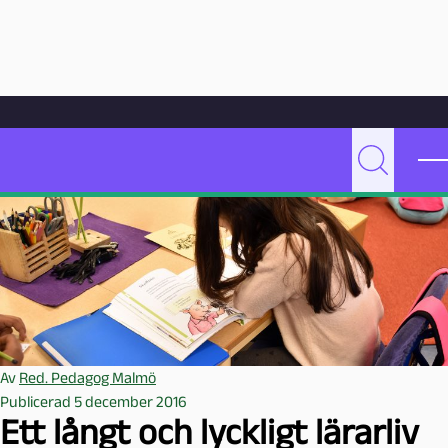
Hoppa till innehåll
Hem
Artikelarkiv
Undervisning
Ett långt och lyckligt lärarliv
P
Sök
e
d
a
g
o
g
M
a
Av
Red. Pedagog Malmö
l
Publicerad 5 december 2016
m
Ett långt och lyckligt lärarliv
ö