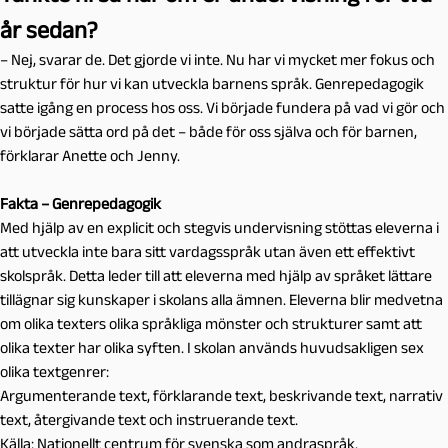
år sedan?
– Nej, svarar de. Det gjorde vi inte. Nu har vi mycket mer fokus och
struktur för hur vi kan utveckla barnens språk. Genrepedagogik
satte igång en process hos oss. Vi började fundera på vad vi gör och
vi började sätta ord på det – både för oss själva och för barnen,
förklarar Anette och Jenny.
Fakta – Genrepedagogik
Med hjälp av en explicit och stegvis undervisning stöttas eleverna i
att utveckla inte bara sitt vardagsspråk utan även ett effektivt
skolspråk. Detta leder till att eleverna med hjälp av språket lättare
tillägnar sig kunskaper i skolans alla ämnen. Eleverna blir medvetna
om olika texters olika språkliga mönster och strukturer samt att
olika texter har olika syften. I skolan används huvudsakligen sex
olika textgenrer:
Argumenterande text, förklarande text, beskrivande text, narrativ
text, återgivande text och instruerande text.
Källa: Nationellt centrum för svenska som andraspråk.