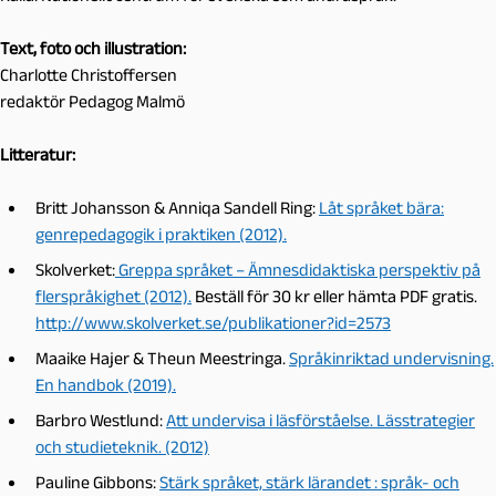
Text, foto och illustration:
Charlotte Christoffersen
redaktör Pedagog Malmö
Litteratur:
Britt Johansson & Anniqa Sandell Ring:
Låt språket bära:
genrepedagogik i praktiken (2012).
Skolverket:
Greppa språket – Ämnesdidaktiska perspektiv på
flerspråkighet (2012).
Beställ för 30 kr eller hämta PDF gratis.
http://www.skolverket.se/publikationer?id=2573
Maaike Hajer & Theun Meestringa.
Språkinriktad undervisning.
En handbok (2019).
Barbro Westlund:
Att undervisa i läsförståelse. Lässtrategier
och studieteknik. (2012)
Pauline Gibbons:
Stärk språket, stärk lärandet : språk- och