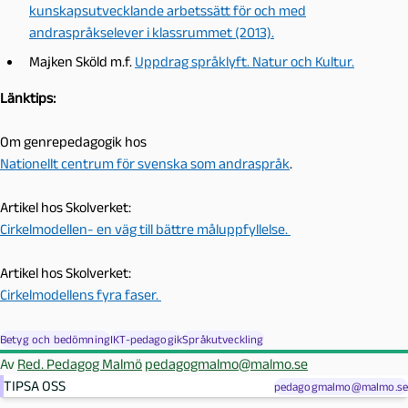
kunskapsutvecklande arbetssätt för och med
andraspråkselever i klassrummet (2013).
Majken Sköld m.f.
Uppdrag språklyft. Natur och Kultur.
Länktips:
Om genrepedagogik hos
Nationellt centrum för svenska som andraspråk
.
Artikel hos Skolverket:
Cirkelmodellen- en väg till bättre måluppfyllelse.
Artikel hos Skolverket:
Cirkelmodellens fyra faser.
Betyg och bedömning
IKT-pedagogik
Språkutveckling
Av
Red. Pedagog Malmö
pedagogmalmo@malmo.se
TIPSA OSS
pedagogmalmo@malmo.se