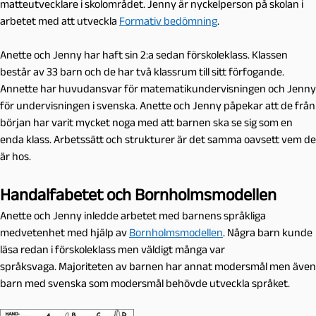
matteutvecklare i skolområdet. Jenny är nyckelperson på skolan i
arbetet med att utveckla
Formativ bedömning
.
Anette och Jenny har haft sin 2:a sedan förskoleklass. Klassen
består av 33 barn och de har två klassrum till sitt förfogande.
Annette har huvudansvar för matematikundervisningen och Jenny
för undervisningen i svenska. Anette och Jenny påpekar att de från
början har varit mycket noga med att barnen ska se sig som en
enda klass. Arbetssätt och strukturer är det samma oavsett vem de
är hos.
Handalfabetet och Bornholmsmodellen
Anette och Jenny inledde arbetet med barnens språkliga
medvetenhet med hjälp av
Bornholmsmodellen
. Några barn kunde
läsa redan i förskoleklass men väldigt många var
språksvaga. Majoriteten av barnen har annat modersmål men även
barn med svenska som modersmål behövde utveckla språket.