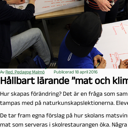
l
m
ö
Av
Red. Pedagog Malmö
Publicerad 18 april 2016
Hållbart lärande ”mat och kli
Hur skapas förändring? Det är en fråga som sam
tampas med på naturkunskapslektionerna. Elev
De tar fram egna förslag på hur skolans matsvin
mat som serveras i skolrestaurangen öka. Några 