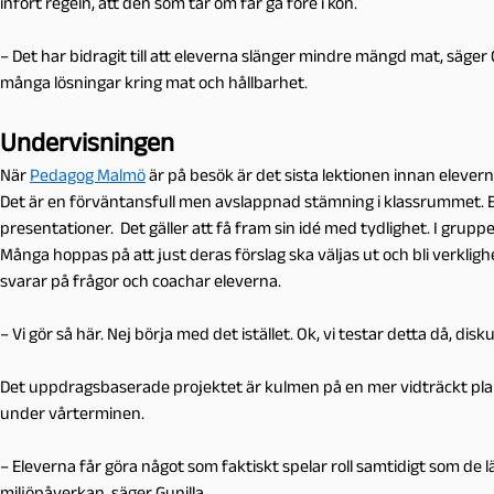
infört regeln, att den som tar om får gå före i kön.
– Det har bidragit till att eleverna slänger mindre mängd mat, säger
många lösningar kring mat och hållbarhet.
Undervisningen
När
Pedagog Malmö
är på besök är det sista lektionen innan elever
Det är en förväntansfull men avslappnad stämning i klassrummet. El
presentationer. Det gäller att få fram sin idé med tydlighet. I grupp
Många hoppas på att just deras förslag ska väljas ut och bli verklig
svarar på frågor och coachar eleverna.
– Vi gör så här. Nej börja med det istället. Ok, vi testar detta då, dis
Det uppdragsbaserade projektet är kulmen på en mer vidträckt plan
under vårterminen.
– Eleverna får göra något som faktiskt spelar roll samtidigt som de
miljöpåverkan, säger Gunilla.