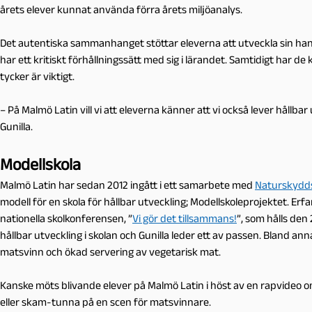
årets elever kunnat använda förra årets miljöanalys.
Det autentiska sammanhanget stöttar eleverna att utveckla sin ha
har ett kritiskt förhållningssätt med sig i lärandet. Samtidigt har d
tycker är viktigt.
– På Malmö Latin vill vi att eleverna känner att vi också lever hållbar
Gunilla.
Modellskola
Malmö Latin har sedan 2012 ingått i ett samarbete med
Naturskydd
modell för en skola för hållbar utveckling; Modellskoleprojektet. E
nationella skolkonferensen, ”
Vi gör det tillsammans!
”, som hålls den
hållbar utveckling i skolan och Gunilla leder ett av passen. Bland 
matsvinn och ökad servering av vegetarisk mat.
Kanske möts blivande elever på Malmö Latin i höst av en rapvideo 
eller skam-tunna på en scen för matsvinnare.