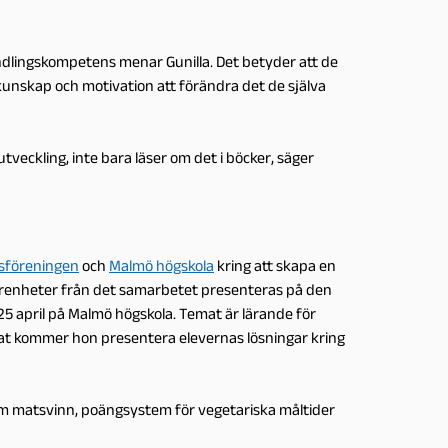
ndlingskompetens menar Gunilla. Det betyder att de
e kunskap och motivation att förändra det de själva
 utveckling, inte bara läser om det i böcker, säger
sföreningen
och
Malmö högskola
kring att skapa en
rfarenheter från det samarbetet presenteras på den
 25 april på Malmö högskola. Temat är lärande för
annat kommer hon presentera elevernas lösningar kring
om matsvinn, poängsystem för vegetariska måltider