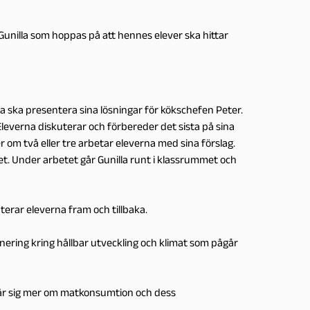
 Gunilla som hoppas på att hennes elever ska hittar
na ska presentera sina lösningar för kökschefen Peter.
everna diskuterar och förbereder det sista på sina
er om två eller tre arbetar eleverna med sina förslag.
het. Under arbetet går Gunilla runt i klassrummet och
kuterar eleverna fram och tillbaka.
ering kring hållbar utveckling och klimat som pågår
 lär sig mer om matkonsumtion och dess