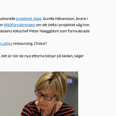
nationella
projektet Vega
. Gunilla Håkansson, lärare i
rån
Miljöförvaltningen
om att delta i projektet såg hon
hon skolans kökschef Peter Haeggblom som formulerade
 Latins
restaurang, Choice?
 det är när de nya ettorna börjar på skolan, säger