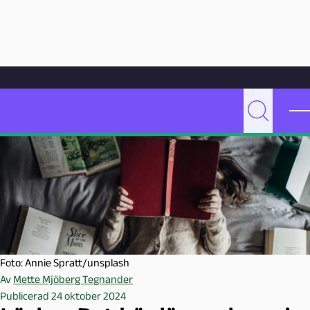
Hoppa till innehåll
Hem
Artikelarkiv
Undervisning
Läslov: Det här läser elever i Malmö
P
Sök
e
d
a
g
o
g
M
a
Foto: Annie Spratt/unsplash
l
Av
Mette Mjöberg Tegnander
m
Publicerad 24 oktober 2024
ö