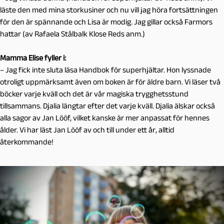
läste den med mina storkusiner och nu vill jag höra fortsättningen
för den är spännande och Lisa är modig. Jag gillar också Farmors
hattar (av Rafaela Stålbalk Klose Reds anm.)
Mamma Elise fyller i:
– Jag fick inte sluta läsa Handbok för superhjältar. Hon lyssnade
otroligt uppmärksamt även om boken är för äldre barn. Vi läser två
böcker varje kväll och det är vår magiska trygghetsstund
tillsammans. Djalia längtar efter det varje kväll. Djalia älskar också
alla sagor av Jan Lööf, vilket kanske är mer anpassat för hennes
ålder. Vi har läst Jan Lööf av och till under ett år, alltid
återkommande!