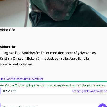
Vidar 8 år
Vidar 8 år
– Jag ska läsa Spökbyrån: Fallet med den stora tågolyckan av
Kristina Ohlsson. Boken är mystisk och rolig. Jag gillar alla
spökbyrånböckerna.
Hela Malmö läser
Språkutveckling
Av
Mette Mjöberg Tegnander
mette.mjobergtegnander@malmo.se
TIPSA OSS
pedagogmalmo@malmo.se