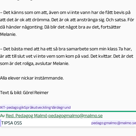
– Det känns som om att, även om vi inte vann har de fått bevis på
att det är ok att drömma. Det är ok att anstränga sig. Och satsa. För
då händer någonting. Då blir det något bra av det, fortsätter
Melanie.
– Det bästa med att ha ett så bra samarbete som min klass 7a har,
är att till slut vet vi inte vem som kom på vad. Det kvittar. Det är det
som är det roliga, avslutar Melanie.
Alla elever nickar instämmande.
Text & bild: Görel Reimer
IKT-pedagogik
Språkutveckling
Värdegrund
Av
Red. Pedagog Malmö
pedagogmalmo@malmo.se
TIPSA OSS
pedagogmalmo@malmo.se