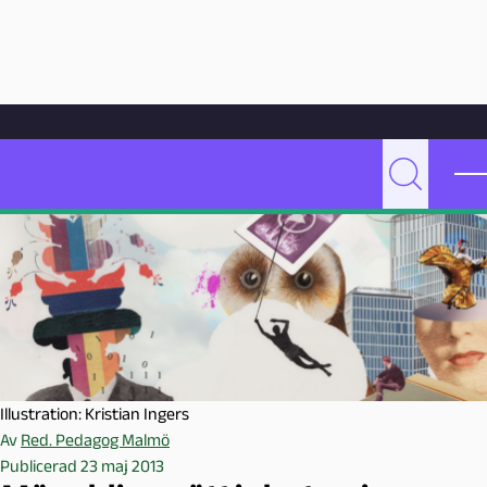
Hoppa till innehåll
Hem
Artikelarkiv
Undervisning
Mänskliga rättigheter i Eurovision School Contest
P
Sök
e
d
a
g
o
g
M
a
Illustration: Kristian Ingers
l
Av
Red. Pedagog Malmö
m
Publicerad 23 maj 2013
ö