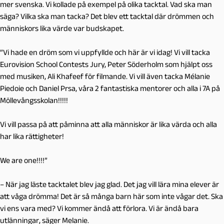
mer svenska. Vi kollade på exempel på olika tacktal. Vad ska man
säga? Vilka ska man tacka? Det blev ett tacktal där drömmen och
människors lika värde var budskapet.
”Vi hade en dröm som vi uppfyllde och här är vi idag! Vi vill tacka
Eurovision School Contests Jury, Peter Söderholm som hjälpt oss
med musiken, Ali Khafeef för filmande. Vi vill även tacka Mélanie
Piedoie och Daniel Prsa, våra 2 fantastiska mentorer och alla i 7A på
Möllevångsskolan!!!!!
Vi vill passa på att påminna att alla människor är lika värda och alla
har lika rättigheter!
We are one!!!!”
– När jag läste tacktalet blev jag glad. Det jag vill lära mina elever är
att våga drömma! Det är så många barn här som inte vågar det. Ska
vi ens vara med? Vi kommer ändå att förlora. Vi är ändå bara
utlänningar, säger Melanie.