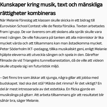
Kunskaper kring musik, text och mänskliga
rättigheter kombineras
När Melanie föreslog att klassen skulle skicka in ett bidrag till
Eurovision School Contest ville de flesta försöka. Texten arbetades
fram i grupp. De var överens om att skolans alla språk skulle vara
med i sången. De ville fokusera på tanken att alla människor är lika
mycket värda och att tillsammans kan man åstadkomma mycket.
Peter Söderholm IKT-pedagog, tillika musikaliskt geni, enligt Melanie
hjälpte eleverna att utveckla sången och spela in den. Därefter
filmade de vid Triangelns tunnelbanestation, då de ville att videon
skulle utspela sig i en futuristisk miljö.
– Det finns tre som älskar att sjunga, några gillar att jobba med
budskapet. Vad ska det stå? Måste det rimma? Är det viktigt? En
del är mest intresserade av det estetiska. En flicka gjorde en
musikslinga på gitarr. Att arbeta tillsammans gör att resultatet blir
såhär bra, säger Melanie.