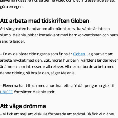
Eleverna i klass 7a fick se denna video och blev intresserade av att
göra en egen.
Att arbeta med tidskriften Globen
Att sångtexten handlar om alla människors lika värde är inte en
slump. Melanie jobbar konsekvent med barnkonventionen och barn
i andra länder.
– En av de bästa tidningarna som finns är
Globen
. Jag har valt att
arbeta mycket med den. Etik, moral, hur barn i världens länder lever
är ämnen som intresserar alla elever. Alla skolor borde arbeta med
denna tidning, så bra är den, säger Melanie.
– Eleverna har till och med anordnat ett café där pengarna gick till
UNICEF
, fortsätter Melanie stolt.
Att våga drömma
– Vi fick ett mejl att vi skulle förbereda ett tacktal. Då fick vi in ännu