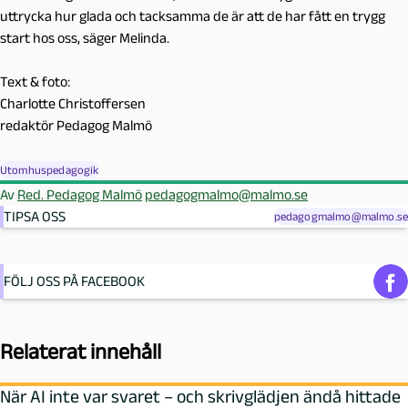
uttrycka hur glada och tacksamma de är att de har fått en trygg
start hos oss, säger Melinda.
Text & foto:
Charlotte Christoffersen
redaktör Pedagog Malmö
Utomhuspedagogik
Av
Red. Pedagog Malmö
pedagogmalmo@malmo.se
TIPSA OSS
pedagogmalmo@malmo.se
FÖLJ OSS PÅ FACEBOOK
Relaterat innehåll
När AI inte var svaret – och skrivglädjen ändå hittade