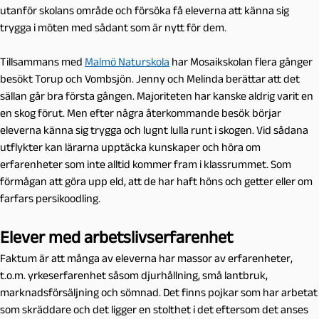
utanför skolans område och försöka få eleverna att känna sig
trygga i möten med sådant som är nytt för dem.
Tillsammans med
Malmö Naturskola
har Mosaikskolan flera gånger
besökt Torup och Vombsjön. Jenny och Melinda berättar att det
sällan går bra första gången. Majoriteten har kanske aldrig varit en
en skog förut. Men efter några återkommande besök börjar
eleverna känna sig trygga och lugnt lulla runt i skogen. Vid sådana
utflykter kan lärarna upptäcka kunskaper och höra om
erfarenheter som inte alltid kommer fram i klassrummet. Som
förmågan att göra upp eld, att de har haft höns och getter eller om
farfars persikoodling.
Elever med arbetslivserfarenhet
Faktum är att många av eleverna har massor av erfarenheter,
t.o.m. yrkeserfarenhet såsom djurhållning, små lantbruk,
marknadsförsäljning och sömnad. Det finns pojkar som har arbetat
som skräddare och det ligger en stolthet i det eftersom det anses