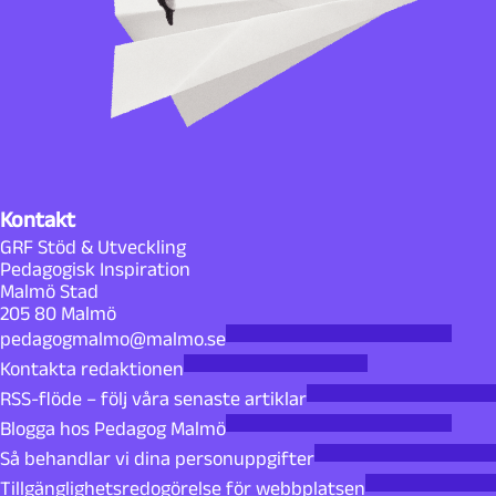
Kontakt
GRF Stöd & Utveckling
Pedagogisk Inspiration
Malmö Stad
205 80 Malmö
pedagogmalmo@malmo.se
Kontakta redaktionen
RSS-flöde – följ våra senaste artiklar
Blogga hos Pedagog Malmö
Så behandlar vi dina personuppgifter
Tillgänglighetsredogörelse för webbplatsen