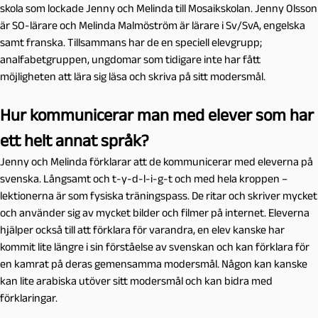
skola som lockade Jenny och Melinda till Mosaikskolan. Jenny Olsson
är SO-lärare och Melinda Malmöström är lärare i Sv/SvA, engelska
samt franska. Tillsammans har de en speciell elevgrupp;
analfabetgruppen, ungdomar som tidigare inte har fått
möjligheten att lära sig läsa och skriva på sitt modersmål.
Hur kommunicerar man med elever som har
ett helt annat språk?
Jenny och Melinda förklarar att de kommunicerar med eleverna på
svenska. Långsamt och t-y-d-l-i-g-t och med hela kroppen –
lektionerna är som fysiska träningspass. De ritar och skriver mycket
och använder sig av mycket bilder och filmer på internet. Eleverna
hjälper också till att förklara för varandra, en elev kanske har
kommit lite längre i sin förståelse av svenskan och kan förklara för
en kamrat på deras gemensamma modersmål. Någon kan kanske
kan lite arabiska utöver sitt modersmål och kan bidra med
förklaringar.