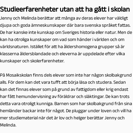
Studieerfarenheter utan att ha gått i skolan
Jenny och Melinda berättar att många av deras elever har väldigt
djupa och goda ämneskunskaper där bara svenska språket fattas.
De har kanske inte kunskap om Sveriges historia eller natur. Men de
kan ha otroliga kunskaper om vad som händer i världen och om
världsnaturen. Istället för att ha åldershomogena grupper så är
klasserna åldersblandade och eleverna är uppdelade efter vilka
kunskaper och skolerfarenheter.
På Mosaikskolan finns dels elever som inte har någon skolbakgrund
alls. För dem kan det vara tufft att börja läsa och studera. Sedan
kan det finnas elever som på grund av fattigdom eller krig endast
har fått hemundervisning av föräldrar och släktingar. De kan trots
detta vara otroligt kunniga. Barnen som har skolbakgrund från sina
hemländer backar inte för något. De pluggar under loven och vill ha
mer studiematerial när det är lov och helger berättar Jenny och
Melinda.