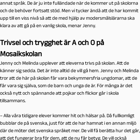
annat språk. De är ju inte fulländade när de kommer ut på skolorna
och de behöver fortsatt stöd. Men vi tycker ändå att de har kommit
upp till en viss nivå så att de med hjälp av modersmålslärarna ska
klara av att gå på en vanlig skola, menar Jenny.
Trivsel och trygghet är A och O på
Mosaikskolan
Jenny och Melinda upplever att eleverna trivs på skolan. Att de
känner sig sedda. Det är inte alltid de vill gå hem. Jenny och Melinda
tror att de här på skolan får vara bekymmersfria ungdomar, att de
får vara sig själva, som de barn och unga de är. För många är det
också nytt och spännande att pojkar och flickor går i skola
tillsammans.
– Alla våra tidigare elever kommer hit och hälsar på. Då fullkomligt
bubblar de på svenska, just för att de har hamnat i en annan miljö
där de möter det svenska språket mer. De vill få berätta hur det går,
att det fungerar bra för dem, att de nu får betyg. De vill också