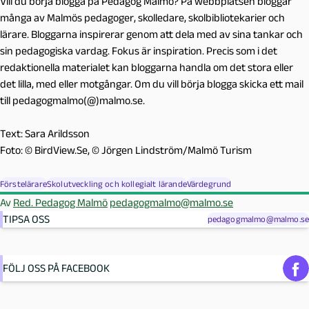
Vill du börja blogga på Pedagog Malmö? På webbplatsen bloggar
många av Malmös pedagoger, skolledare, skolbibliotekarier och
lärare. Bloggarna inspirerar genom att dela med av sina tankar och
sin pedagogiska vardag. Fokus är inspiration. Precis som i det
redaktionella materialet kan bloggarna handla om det stora eller
det lilla, med eller motgångar. Om du vill börja blogga skicka ett mail
till pedagogmalmo(@)malmo.se.
Text: Sara Arildsson
Foto: © BirdView.Se, © Jörgen Lindström/Malmö Turism
Förstelärare
Skolutveckling och kollegialt lärande
Värdegrund
Av
Red. Pedagog Malmö
pedagogmalmo@malmo.se
TIPSA OSS
pedagogmalmo@malmo.se
FÖLJ OSS PÅ FACEBOOK