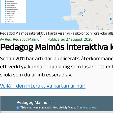
l
m
ö
Pedagog Malmös interaktiva karta visar vilka skolor och förskolor all
Av
Red. Pedagog Malmö
Publicerad 27 augusti 2020
Pedagog Malmös interaktiva k
Sedan 2011 har artiklar publicerats återkomman
ett verktyg kunna erbjuda dig som läsare ett enke
skola som du är intresserad av.
Voilá – den interaktiva kartan är här!