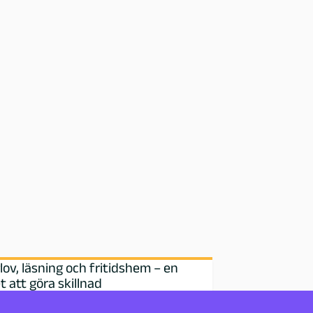
v, läsning och fritidshem – en
t att göra skillnad