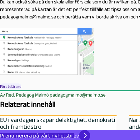
Du kan också söka på den skola eller förskola som du är nyfiken på. O
representerad på kartan är det ett perfekt tillfälle att tipsa oss om at
pedagogmalmo@malmo.se och berätta vem vi borde skriva om och 
Förstelärare
Av
Red. Pedagog Malmö
pedagogmalmo@malmo.se
Relaterat innehåll
EU i vardagen skapar delaktighet, demokrati
När 
och framtidstro
änd
Prenumerera på vårt nyhetsbrev