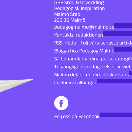
GRF Stöd & Utveckling
Pedagogisk Inspiration
Malmö Stad
205 80 Malmö
pedagogmalmo@malmo.se
Kontakta redaktionen
RSS-flöde – följ våra senaste artikl
Blogga hos Pedagog Malmö
Så behandlar vi dina personuppgif
Tillgänglighetsredogörelse för we
Malmö delar - en didaktisk resurs
Cookieinställningar
Följ oss på Facebook