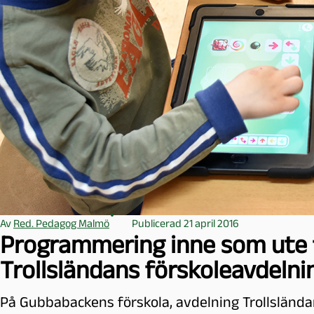
l
m
ö
Av
Red. Pedagog Malmö
Publicerad 21 april 2016
Programmering inne som ute 
Trollsländans förskoleavdelni
På Gubbabackens förskola, avdelning Trollsländ