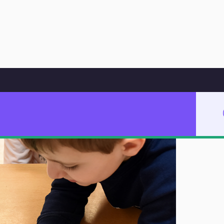
Hoppa till innehåll
n på Trollsländans förskoleavdelning