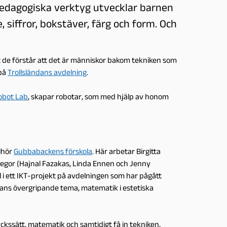
edagogiska verktyg utvecklar barnen
siffror, bokstäver, färg och form. Och
 att de förstår att det är människor bakom tekniken som
 på
Trollsländans avdelning
.
obot Lab
, skapar robotar, som med hjälp av honom
llhör
Gubbabackens förskola
. Här arbetar Birgitta
legor (Hajnal Fazakas, Linda Ennen och Jenny
 i ett IKT-projekt på avdelningen som har pågått
ans övergripande tema, matematik i estetiska
ckssätt, matematik och samtidigt få in tekniken,