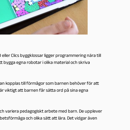
ller Clics byggklossar ligger programmering nära till
tt bygga egna robotar i olika material och skriva
x kan kopplas till förmågor som barnen behöver för att
r viktigt att barnen får sätta ord på sina egna
 och variera pedagogiskt arbete med barn. De upplever
etsförmåga och olika sätt att lära. Det vidgar även