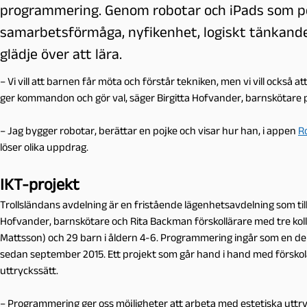
programmering. Genom robotar och iPads som p
samarbetsförmåga, nyfikenhet, logiskt tänkande, 
glädje över att lära.
– Vi vill att barnen får möta och förstår tekniken, men vi vill också
ger kommandon och gör val, säger Birgitta Hofvander, barnskötare
– Jag bygger robotar, berättar en pojke och visar hur han, i appen
R
löser olika uppdrag.
IKT-projekt
Trollsländans avdelning är en fristående lägenhetsavdelning som ti
Hofvander, barnskötare och Rita Backman förskollärare med tre kol
Mattsson) och 29 barn i åldern 4-6. Programmering ingår som en del
sedan september 2015. Ett projekt som går hand i hand med förskol
uttryckssätt.
– Programmering ger oss möjligheter att arbeta med estetiska uttry