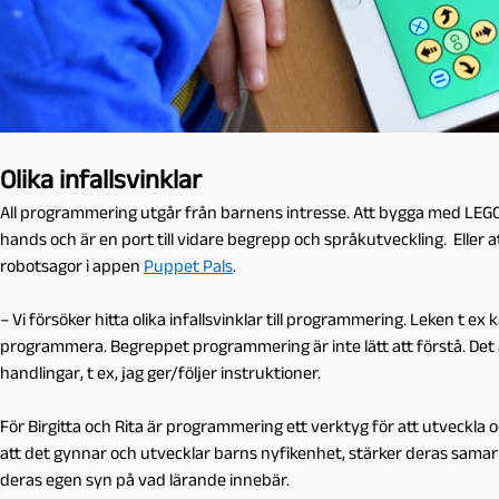
Olika infallsvinklar
All programmering utgår från barnens intresse. Att bygga med LEGO e
hands och är en port till vidare begrepp och språkutveckling. Eller a
robotsagor i appen
Puppet Pals
.
– Vi försöker hitta olika infallsvinklar till programmering. Leken t e
programmera. Begreppet programmering är inte lätt att förstå. Det ä
handlingar, t ex, jag ger/följer instruktioner.
För Birgitta och Rita är programmering ett verktyg för att utveckla
att det gynnar och utvecklar barns nyfikenhet, stärker deras samarb
deras egen syn på vad lärande innebär.