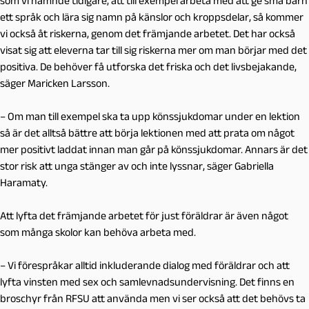
som vi nämnde tidigare, att till exempel arbeta med att ge små barn
ett språk och lära sig namn på känslor och kroppsdelar, så kommer
vi också åt riskerna, genom det främjande arbetet. Det har också
visat sig att eleverna tar till sig riskerna mer om man börjar med det
positiva. De behöver få utforska det friska och det livsbejakande,
säger Maricken Larsson.
– Om man till exempel ska ta upp könssjukdomar under en lektion
så är det alltså bättre att börja lektionen med att prata om något
mer positivt laddat innan man går på könssjukdomar. Annars är det
stor risk att unga stänger av och inte lyssnar, säger Gabriella
Haramaty.
Att lyfta det främjande arbetet för just föräldrar är även något
som många skolor kan behöva arbeta med.
– Vi förespråkar alltid inkluderande dialog med föräldrar och att
lyfta vinsten med sex och samlevnadsundervisning. Det finns en
broschyr från RFSU att använda men vi ser också att det behövs ta