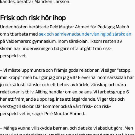
kändes, berättar Maricken Larsson.
Frisk och risk hör ihop
Under hösten berättade Pelé Muqtar Ahmed för Pedagog Malmö
om sitt arbete med
sex och samlevnadsundervisning på särskolan
på Valdemarsro gymnasium. Inom särskolan, liksom resten av
skolan har undervisningen tidigare ofta utgått från risk-
perspektivet.
– Vi måste uppmuntra och främja goda relationer. Vi säger “stopp,
min kropp” men hur gör jag om jag vill? Eleverna inom särskolan har
ju också lust, känslor och ett behov av kärlek, vänskap och nära
relationer i sitt liv. Allting handlar om en balans. Vi i arbetsgrupp 6
har ett främjande uppdrag, inte ett åtgärdande. Vi ger tips och
verktyg till skolor. Där kommer också vårt frisk- och risk-
perspektivet in, säger Pelé Muqtar Ahmed.
– Många vuxna vill skydda barnen, och det ska vi absolut göra. Men