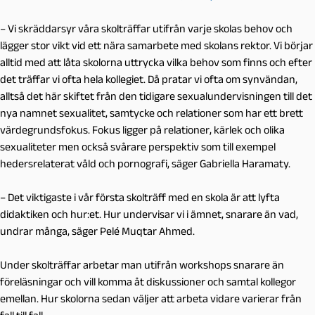
– Vi skräddarsyr våra skolträffar utifrån varje skolas behov och
lägger stor vikt vid ett nära samarbete med skolans rektor. Vi börjar
alltid med att låta skolorna uttrycka vilka behov som finns och efter
det träffar vi ofta hela kollegiet. Då pratar vi ofta om synvändan,
alltså det här skiftet från den tidigare sexualundervisningen till det
nya namnet sexualitet, samtycke och relationer som har ett brett
värdegrundsfokus. Fokus ligger på relationer, kärlek och olika
sexualiteter men också svårare perspektiv som till exempel
hedersrelaterat våld och pornografi, säger Gabriella Haramaty.
– Det viktigaste i vår första skolträff med en skola är att lyfta
didaktiken och hur:et. Hur undervisar vi i ämnet, snarare än vad,
undrar många, säger Pelé Muqtar Ahmed.
Under skolträffar arbetar man utifrån workshops snarare än
föreläsningar och vill komma åt diskussioner och samtal kollegor
emellan. Hur skolorna sedan väljer att arbeta vidare varierar från