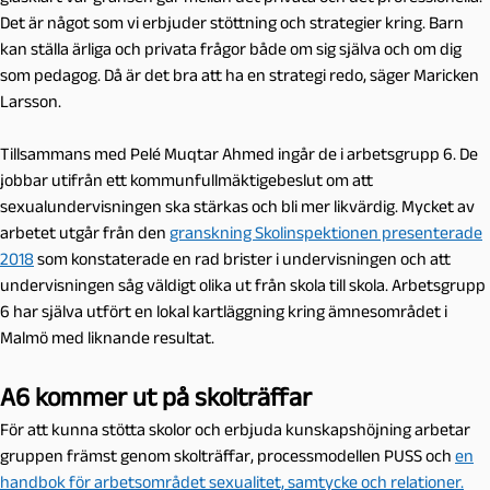
Det är något som vi erbjuder stöttning och strategier kring. Barn
kan ställa ärliga och privata frågor både om sig själva och om dig
som pedagog. Då är det bra att ha en strategi redo, säger Maricken
Larsson.
Tillsammans med Pelé Muqtar Ahmed ingår de i a
rbetsgrupp 6. De
jobbar utifrån ett kommunfullmäktigebeslut om att
sexualundervisningen ska stärkas och bli mer likvärdig. Mycket av
arbetet utgår från den
granskning Skolinspektionen presenterade
2018
som konstaterade en rad brister i undervisningen och att
undervisningen såg väldigt olika ut från skola till skola. Arbetsgrupp
6 har själva utfört en lokal kartläggning kring ämnesområdet i
Malmö med liknande resultat.
A6 kommer ut på skolträffar
För att kunna stötta skolor och erbjuda kunskapshöjning arbetar
gruppen främst genom skolträffar, processmodellen PUSS och
en
handbok för arbetsområdet sexualitet, samtycke och relationer.