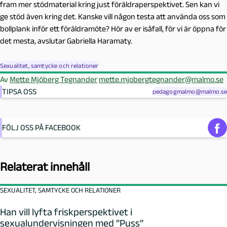
fram mer stödmaterial kring just föräldraperspektivet. Sen kan vi
ge stöd även kring det. Kanske vill någon testa att använda oss som
bollplank inför ett föräldramöte? Hör av er isåfall, för vi är öppna för
det mesta, avslutar Gabriella Haramaty.
Sexualitet, samtycke och relationer
Av
Mette Mjöberg Tegnander
mette.mjobergtegnander@malmo.se
TIPSA OSS
pedagogmalmo@malmo.se
FÖLJ OSS PÅ FACEBOOK
Relaterat innehåll
SEXUALITET, SAMTYCKE OCH RELATIONER
Han vill lyfta friskperspektivet i
sexualundervisningen med ”Puss”