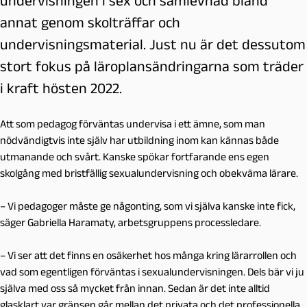
undervisningen i sex och samlevnad bland
annat genom skolträffar och
undervisningsmaterial. Just nu är det dessutom
stort fokus på läroplansändringarna som träder
i kraft hösten 2022.
Att som pedagog förväntas undervisa i ett ämne, som man
nödvändigtvis inte själv har utbildning inom kan kännas både
utmanande och svårt. Kanske spökar fortfarande ens egen
skolgång med bristfällig sexualundervisning och obekväma lärare.
– Vi pedagoger måste ge någonting, som vi själva kanske inte fick,
säger Gabriella Haramaty, arbetsgruppens processledare.
– Vi ser att det finns en
osäkerhet hos många kring lärarrollen och
vad som egentligen förväntas i sexualundervisningen. Dels bär vi ju
själva med oss så mycket från innan. Sedan är det inte alltid
glasklart var gränsen går mellan det privata och det professionella.