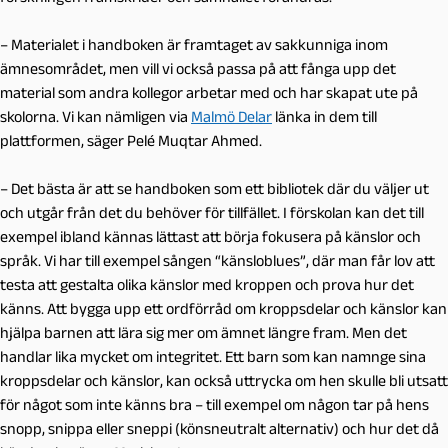
– Materialet i handboken är framtaget av sakkunniga inom
ämnesområdet, men vill vi också passa på att fånga upp det
material som andra kollegor arbetar med och har skapat ute på
skolorna. Vi kan nämligen via
Malmö Delar
länka in dem till
plattformen, säger Pelé Muqtar Ahmed.
– Det bästa är att se handboken som ett bibliotek där du väljer ut
och utgår från det du behöver för tillfället. I förskolan kan det till
exempel ibland kännas lättast att börja fokusera på känslor och
språk. Vi har till exempel sången “känsloblues”, där man får lov att
testa att gestalta olika känslor med kroppen och prova hur det
känns. Att bygga upp ett ordförråd om kroppsdelar och känslor kan
hjälpa barnen att lära sig mer om ämnet längre fram. Men det
handlar lika mycket om integritet. Ett barn som kan namnge sina
kroppsdelar och känslor, kan också uttrycka om hen skulle bli utsatt
för något som inte känns bra – till exempel om någon tar på hens
snopp, snippa eller sneppi (könsneutralt alternativ) och hur det då