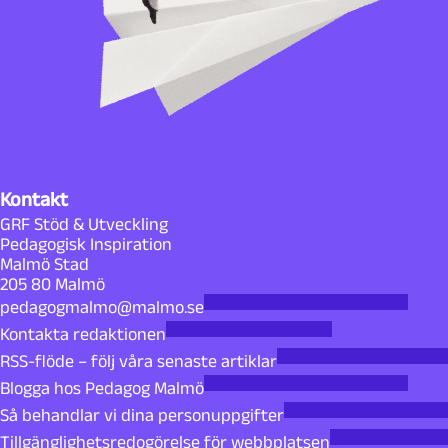
Kontakt
GRF Stöd & Utveckling
Pedagogisk Inspiration
Malmö Stad
205 80 Malmö
pedagogmalmo@malmo.se
Kontakta redaktionen
RSS-flöde – följ våra senaste artiklar
Blogga hos Pedagog Malmö
Så behandlar vi dina personuppgifter
Tillgänglighetsredogörelse för webbplatsen