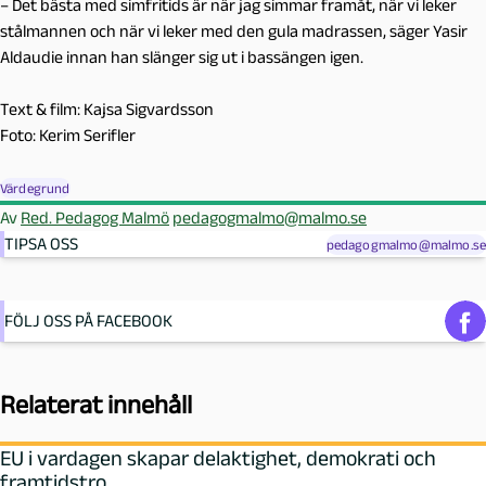
– Det bästa med simfritids är när jag simmar framåt, när vi leker
stålmannen och när vi leker med den gula madrassen, säger Yasir
Aldaudie innan han slänger sig ut i bassängen igen.
Text & film: Kajsa Sigvardsson
Foto: Kerim Serifler
Värdegrund
Av
Red. Pedagog Malmö
pedagogmalmo@malmo.se
TIPSA OSS
pedagogmalmo@malmo.se
FÖLJ OSS PÅ FACEBOOK
Relaterat innehåll
EU i vardagen skapar delaktighet, demokrati och
framtidstro