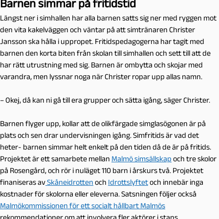
Barnen simmar på fritidstid
Längst ner i simhallen har alla barnen satts sig ner med ryggen mot
den vita kakelväggen och väntar på att simtränaren Christer
Jansson ska hålla i uppropet. Fritidspedagogerna har tagit med
barnen den korta biten från skolan till simhallen och sett till att de
har rätt utrustning med sig. Barnen är ombytta och skojar med
varandra, men lyssnar noga när Christer ropar upp allas namn.
– Okej, då kan ni gå till era grupper och sätta igång, säger Christer.
Barnen flyger upp, kollar att de olikfärgade simglasögonen är på
plats och sen drar undervisningen igång. Simfritids är vad det
heter- barnen simmar helt enkelt på den tiden då de är på fritids.
Projektet är ett samarbete mellan
Malmö simsällskap
och tre skolor
på Rosengård, och rör i nuläget 110 barn i årskurs två. Projektet
finaniseras av
Skåneidrotten
och
Idrottslyftet
och innebär inga
kostnader för skolorna eller eleverna. Satsningen följer också
Malmökommissionen för ett socialt hållbart Malmös
rekommendationer om att involvera fler aktörer i stans