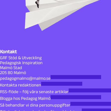
Kontakt
GRF Stöd & Utveckling
Pedagogisk Inspiration
Malmö Stad
205 80 Malmö
pedagogmalmo@malmo.se
Kontakta redaktionen
RSS-flöde – följ våra senaste artiklar
Blogga hos Pedagog Malmö
Så behandlar vi dina personuppgifter