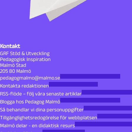
Kontakt
GRF Stöd & Utveckling
Pedagogisk Inspiration
Malmö Stad
205 80 Malmö
pedagogmalmo@malmo.se
Kontakta redaktionen
RSS-flöde – följ våra senaste artiklar
Blogga hos Pedagog Malmö
Så behandlar vi dina personuppgifter
Tillgänglighetsredogörelse för webbplatsen
Malmö delar - en didaktisk resurs