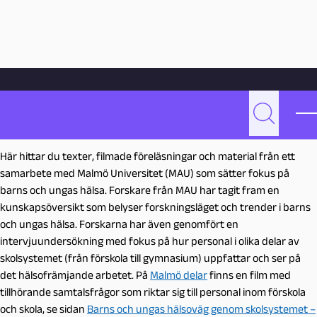
Hoppa till innehåll
Hem
Barn och ungas hälsa
Barn och ungas hälsa
P
Sök
e
d
Här hittar du texter, filmade föreläsningar och material från ett
a
samarbete med Malmö Universitet (MAU) som sätter fokus på
g
barns och ungas hälsa. Forskare från MAU har tagit fram en
o
kunskapsöversikt som belyser forskningsläget och trender i barns
g
och ungas hälsa. Forskarna har även genomfört en
M
intervjuundersökning med fokus på hur personal i olika delar av
a
skolsystemet (från förskola till gymnasium) uppfattar och ser på
l
det hälsofrämjande arbetet. På
Malmö delar
finns en film med
m
tillhörande samtalsfrågor som riktar sig till personal inom förskola
ö
och skola, se sidan
Barns och ungas hälsoväg genom skolsystemet –