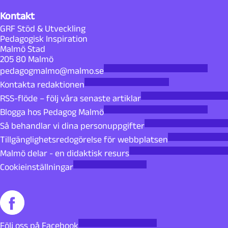
Kontakt
GRF Stöd & Utveckling
Pedagogisk Inspiration
Malmö Stad
205 80 Malmö
pedagogmalmo@malmo.se
Kontakta redaktionen
RSS-flöde – följ våra senaste artiklar
Blogga hos Pedagog Malmö
Så behandlar vi dina personuppgifter
Tillgänglighetsredogörelse för webbplatsen
Malmö delar - en didaktisk resurs
Cookieinställningar
Följ oss på Facebook