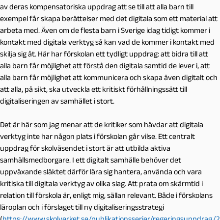
av deras kompensatoriska uppdrag att se till att alla barn till
exempel får skapa berättelser med det digitala som ett material att
arbeta med. Även om de flesta barn i Sverige idag tidigt kommer i
kontakt med digitala verktyg så kan vad de kommer i kontakt med
skilja sig åt. Här har förskolan ett tydligt uppdrag: att bidra till att
alla barn får möjlighet att förstå den digitala samtid de lever i, att
alla barn får möjlighet att kommunicera och skapa även digitalt och
att alla, på sikt, ska utveckla ett kritiskt förhållningssätt till
digitaliseringen av samhället i stort.
Det är här som jag menar att de kritiker som hävdar att digitala
verktyg inte har någon plats i förskolan går vilse. Ett centralt
uppdrag för skolväsendet i stort är att utbilda aktiva
samhällsmedborgare. I ett digitalt samhälle behöver det
uppväxande släktet därför lära sig hantera, använda och vara
kritiska till digitala verktyg av olika slag. Att prata om skärmtid i
relation till förskola är, enligt mig, sällan relevant. Både i förskolans
läroplan och i förslaget till ny digitaliseringsstrategi
(
https://www.skolverket.se/publikationsserier/regeringsuppdrag/2