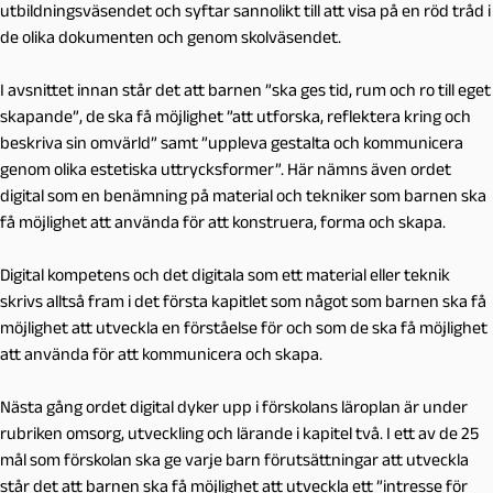
utbildningsväsendet och syftar sannolikt till att visa på en röd tråd i
de olika dokumenten och genom skolväsendet.
I avsnittet innan står det att barnen ”ska ges tid, rum och ro till eget
skapande”, de ska få möjlighet ”att utforska, reflektera kring och
beskriva sin omvärld” samt ”uppleva gestalta och kommunicera
genom olika estetiska uttrycksformer”. Här nämns även ordet
digital som en benämning på material och tekniker som barnen ska
få möjlighet att använda för att konstruera, forma och skapa.
Digital kompetens och det digitala som ett material eller teknik
skrivs alltså fram i det första kapitlet som något som barnen ska få
möjlighet att utveckla en förståelse för och som de ska få möjlighet
att använda för att kommunicera och skapa.
Nästa gång ordet digital dyker upp i förskolans läroplan är under
rubriken omsorg, utveckling och lärande i kapitel två. I ett av de 25
mål som förskolan ska ge varje barn förutsättningar att utveckla
står det att barnen ska få möjlighet att utveckla ett ”intresse för