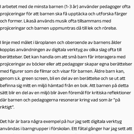
I arbetet med de minsta barnen (1-3 år) använder pedagoger ofta
projiceringar för att barnen ska få upptäcka och utforska färger
och former. Likaså används musik ofta tillsammans med
projiceringar och barnen uppmuntras då till lek och rörelse.
I linje med målet i läroplanen och oberoende av barnens ålder
kopplas användningen av digitala verktyg av olika slag ofta till
berättelser. Det kan handla om att små barn får interagera med
projiceringar av böcker eller att pedagoger skapar egna berättelser
med figurer som de filmar och visar för barnen. Äldre barn kan,
genom s.k. green screen, bli en del av en berättelse och se ut att
befinna sig mitt en miljö hämtad från en bok. Att barnen på detta
sätt blir en del av en miljö blir även föremål för kritiska reflektioner
där barnen och pedagogerna resonerar kring vad som är ”på
riktigt”.
Det här är bara några exempel på hur jag sett digitala verktyg
användas i barngrupper i förskolan. Ett fåtal gånger har jag sett att