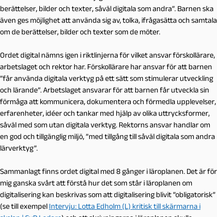
berättelser, bilder och texter, såväl digitala som andra”. Barnen ska
även ges möjlighet att använda sig av, tolka, ifrågasätta och samtala
om de berättelser, bilder och texter som de möter.
Ordet digital nämns igen i riktlinjerna för vilket ansvar förskollärare,
arbetslaget och rektor har. Förskollärare har ansvar för att barnen
”får använda digitala verktyg på ett sätt som stimulerar utveckling
och lärande”. Arbetslaget ansvarar för att barnen får utveckla sin
förmåga att kommunicera, dokumentera och förmedla upplevelser,
erfarenheter, idéer och tankar med hjälp av olika uttrycksformer,
såväl med som utan digitala verktyg. Rektorns ansvar handlar om
en god och tillgänglig miljö, ”med tillgång till såväl digitala som andra
lärverktyg”.
Sammanlagt finns ordet digital med 8 gånger i läroplanen. Det är för
mig ganska svårt att förstå hur det som står i läroplanen om
digitalisering kan beskrivas som att digitalisering blivit ”obligatorisk”
(se till exempel
Intervju: Lotta Edholm (L) kritisk till skärmarna i