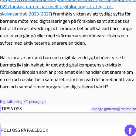
022/forslag-pa-en-nationell-digitaliseringsstrategi-for-
skolvasendet-2023-2027
) framhålls vikten av ett tydligt syfte för
barnens möte med digitaliseringen på förskolan samt att det ska
bidra till deras utveckling och lärande. Det är alltså vad barn, unga
eller vuxna gör på eller med skärmarna som bör vara i fokus och
syftet med aktiviteterna, snarare än tiden.
När vi pratar om små barn och digitala verktyg behöver vi se till
barnets liv i sin helhet. Är det att digital kompetens skrivits in i
förskolans läroplan som är problemet eller handlar det snarare om
en oro och osäkerhet i samhället i stort om vad det innebär att vara
barn och samhällsmedborgare i en digitaliserad värld?
Digitalisering
IKT-pedagogik
TIPSA OSS
pedagogmalmo@malmo.se
FÖLJ OSS PÅ FACEBOOK