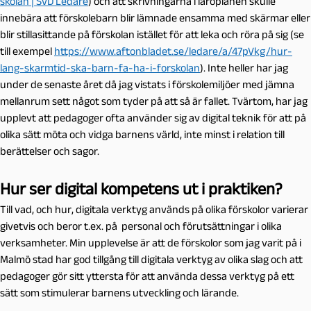
skolan | SvD Ledare
) och att skrivningarna i läroplanen skulle
innebära att förskolebarn blir lämnade ensamma med skärmar eller
blir stillasittande på förskolan istället för att leka och röra på sig (se
till exempel
https://www.aftonbladet.se/ledare/a/47pVkg/hur-
lang-skarmtid-ska-barn-fa-ha-i-forskolan
). Inte heller har jag
under de senaste året då jag vistats i förskolemiljöer med jämna
mellanrum sett något som tyder på att så är fallet. Tvärtom, har jag
upplevt att pedagoger ofta använder sig av digital teknik för att på
olika sätt möta och vidga barnens värld, inte minst i relation till
berättelser och sagor.
Hur ser digital kompetens ut i praktiken?
Till vad, och hur, digitala verktyg används på olika förskolor varierar
givetvis och beror t.ex. på personal och förutsättningar i olika
verksamheter. Min upplevelse är att de förskolor som jag varit på i
Malmö stad har god tillgång till digitala verktyg av olika slag och att
pedagoger gör sitt yttersta för att använda dessa verktyg på ett
sätt som stimulerar barnens utveckling och lärande.