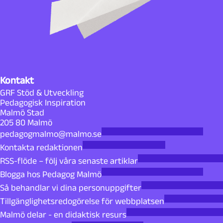
Kontakt
GRF Stöd & Utveckling
Pedagogisk Inspiration
Malmö Stad
205 80 Malmö
pedagogmalmo@malmo.se
Kontakta redaktionen
RSS-flöde – följ våra senaste artiklar
Blogga hos Pedagog Malmö
Så behandlar vi dina personuppgifter
Tillgänglighetsredogörelse för webbplatsen
Malmö delar - en didaktisk resurs