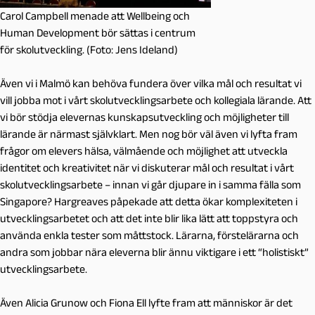
Carol Campbell menade att Wellbeing och
Human Development bör sättas i centrum
för skolutveckling. (Foto: Jens Ideland)
Även vi i Malmö kan behöva fundera över vilka mål och resultat vi
vill jobba mot i vårt skolutvecklingsarbete och kollegiala lärande. Att
vi bör stödja elevernas kunskapsutveckling och möjligheter till
lärande är närmast självklart. Men nog bör väl även vi lyfta fram
frågor om elevers hälsa, välmående och möjlighet att utveckla
identitet och kreativitet när vi diskuterar mål och resultat i vårt
skolutvecklingsarbete – innan vi går djupare in i samma fälla som
Singapore? Hargreaves påpekade att detta ökar komplexiteten i
utvecklingsarbetet och att det inte blir lika lätt att toppstyra och
använda enkla tester som måttstock. Lärarna, förstelärarna och
andra som jobbar nära eleverna blir ännu viktigare i ett “holistiskt”
utvecklingsarbete.
Även Alicia Grunow och Fiona Ell lyfte fram att människor är det