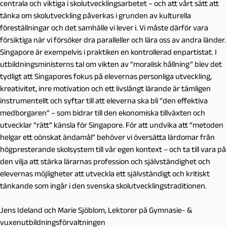
centrala och viktiga i skolutvecklingsarbetet – och att vårt sätt att
tänka om skolutveckling påverkas i grunden av kulturella
föreställningar och det samhälle vi lever i. Vi måste därför vara
försiktiga när vi försöker dra paralleller och lära oss av andra länder.
Singapore är exempelvis i praktiken en kontrollerad enpartistat. I
utbildningsministerns tal om vikten av “moralisk hållning” blev det
tydligt att Singapores fokus på elevernas personliga utveckling,
kreativitet, inre motivation och ett livslångt lärande är tämligen
instrumentellt och syftar till att eleverna ska bli “den effektiva
medborgaren” – som bidrar till den ekonomiska tillväxten och
utvecklar “rätt” känsla för Singapore. För att undvika att “metoden
helgar ett oönskat ändamål” behöver vi översätta lärdomar från
högpresterande skolsystem till vår egen kontext – och ta till vara på
den vilja att stärka lärarnas profession och självständighet och
elevernas möjligheter att utveckla ett självständigt och kritiskt
tänkande som ingår i den svenska skolutvecklingstraditionen.
Jens Ideland och Marie Sjöblom, Lektorer på Gymnasie- &
vuxenutbildningsförvaltningen