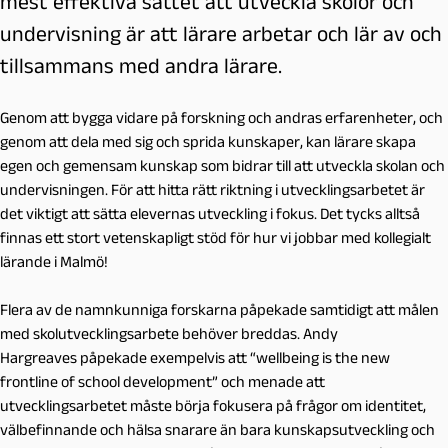
mest effektiva sättet att utveckla skolor och
undervisning är att lärare arbetar och lär av och
tillsammans med andra lärare.
Genom att bygga vidare på forskning och andras erfarenheter, och
genom att dela med sig och sprida kunskaper, kan lärare skapa
egen och gemensam kunskap som bidrar till att utveckla skolan och
undervisningen. För att hitta rätt riktning i utvecklingsarbetet är
det viktigt att sätta elevernas utveckling i fokus. Det tycks alltså
finnas ett stort vetenskapligt stöd för hur vi jobbar med kollegialt
lärande i Malmö!
Flera av de namnkunniga forskarna påpekade samtidigt att målen
med skolutvecklingsarbete behöver breddas. Andy
Hargreaves påpekade exempelvis att “wellbeing is the new
frontline of school development” och menade att
utvecklingsarbetet måste börja fokusera på frågor om identitet,
välbefinnande och hälsa snarare än bara kunskapsutveckling och