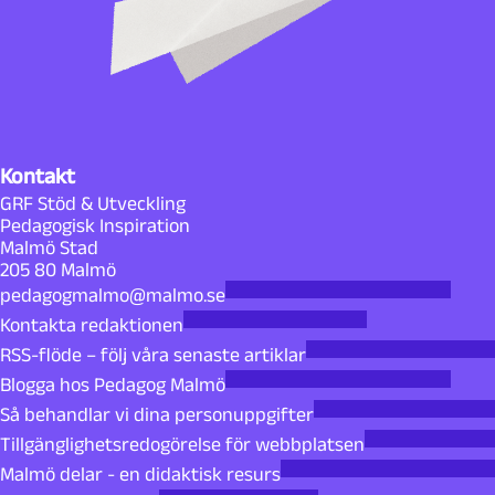
Kontakt
GRF Stöd & Utveckling
Pedagogisk Inspiration
Malmö Stad
205 80 Malmö
pedagogmalmo@malmo.se
Kontakta redaktionen
RSS-flöde – följ våra senaste artiklar
Blogga hos Pedagog Malmö
Så behandlar vi dina personuppgifter
Tillgänglighetsredogörelse för webbplatsen
Malmö delar - en didaktisk resurs