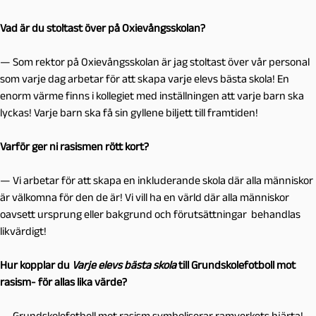
Vad är du stoltast över på Oxievångsskolan?
— Som rektor på Oxievångsskolan är jag stoltast över vår personal
som varje dag arbetar för att skapa varje elevs bästa skola! En
enorm värme finns i kollegiet med inställningen att varje barn ska
lyckas! Varje barn ska få sin gyllene biljett till framtiden!
Varför ger ni rasismen rött kort?
— Vi arbetar för att skapa en inkluderande skola där alla människor
är välkomna för den de är! Vi vill ha en värld där alla människor
oavsett ursprung eller bakgrund och förutsättningar behandlas
likvärdigt!
Hur kopplar du
Varje elevs bästa skola
till Grundskolefotboll mot
rasism- för allas lika värde?
— Grundskolefotboll mot rasism symboliserar ramverkets hjärta!