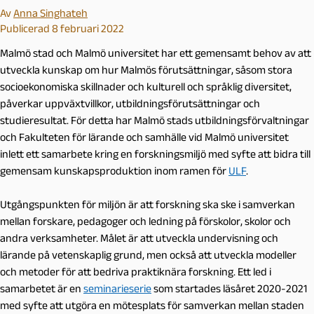
Av
Anna Singhateh
Publicerad 8 februari 2022
Malmö stad och Malmö universitet har ett gemensamt behov av att
utveckla kunskap om hur Malmös förutsättningar, såsom stora
socioekonomiska skillnader och kulturell och språklig diversitet,
påverkar uppväxtvillkor, utbildningsförutsättningar och
studieresultat. För detta har Malmö stads utbildningsförvaltningar
och Fakulteten för lärande och samhälle vid Malmö universitet
inlett ett samarbete kring en forskningsmiljö med syfte att bidra till
gemensam kunskapsproduktion inom ramen för
ULF
.
Utgångspunkten för miljön är att forskning ska ske i samverkan
mellan forskare, pedagoger och ledning på förskolor, skolor och
andra verksamheter. Målet är att utveckla undervisning och
lärande på vetenskaplig grund, men också att utveckla modeller
och metoder för att bedriva praktiknära forskning. Ett led i
samarbetet är en
seminarieserie
som startades läsåret 2020-2021
med syfte att utgöra en mötesplats för samverkan mellan staden