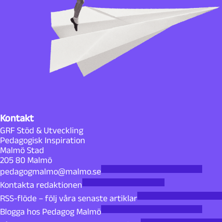
Kontakt
GRF Stöd & Utveckling
Pedagogisk Inspiration
Malmö Stad
205 80 Malmö
pedagogmalmo@malmo.se
Kontakta redaktionen
RSS-flöde – följ våra senaste artiklar
Blogga hos Pedagog Malmö