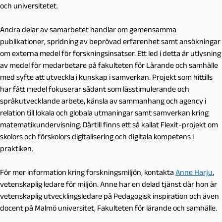
och universitetet.
Andra delar av samarbetet handlar om gemensamma
publikationer, spridning av beprövad erfarenhet samt ansökningar
om externa medel för forskningsinsatser. Ett led i detta är utlysning
av medel för medarbetare på fakulteten för Lärande och samhälle
med syfte att utveckla i kunskap i samverkan. Projekt som hittills
har fått medel fokuserar sådant som lässtimulerande och
språkutvecklande arbete, känsla av sammanhang och agency i
relation till lokala och globala utmaningar samt samverkan kring
matematikundervisning. Därtill finns ett så kallat Flexit-projekt om
skolors och förskolors digitalisering och digitala kompetens i
praktiken.
För mer information kring forskningsmiljön, kontakta
Anne Harju
,
vetenskaplig ledare för miljön. Anne har en delad tjänst där hon är
vetenskaplig utvecklingsledare på Pedagogisk inspiration och även
docent på Malmö universitet, Fakulteten för lärande och samhälle.