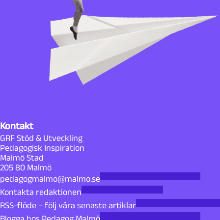
Kontakt
GRF Stöd & Utveckling
Pedagogisk Inspiration
Malmö Stad
205 80 Malmö
pedagogmalmo@malmo.se
Kontakta redaktionen
RSS-flöde – följ våra senaste artiklar
Blogga hos Pedagog Malmö