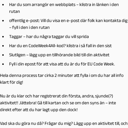
Har du som arrangör en webbplats – klistra in länken i den
rutan
offentlig e-post: Vill du visa en e-post där folk kan kontakta dig
– fyll i den i den rutan
Taggar – har du några taggar du vill sprida
Har du en CodeWeek4All-kod? klistra i så fall in den sist
Slutligen – lägg upp en tillhörande bild till din aktivitet
Fyll i din epost för att visa att du är du för EU Code Week.
Hela denna process tar cirka 2 minuter att fylla i om du har all info
klart för dig!
Nu är du klar och har registrerat din första, andra, sjunde(?)
aktivitet!! Jättebra! Gå till kartan och se om den syns än – inte
direkt efter att du har lagt upp den dock!
Vad ska du göra nu då? Frågar du mig? Lägg upp en aktivitet till, och