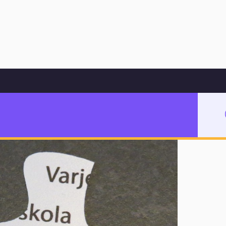
Hoppa till innehåll
arbeta i skolan
rbeta i skolan