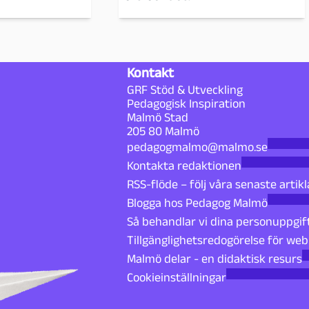
Kontakt
GRF Stöd & Utveckling
Pedagogisk Inspiration
Malmö Stad
205 80 Malmö
pedagogmalmo@malmo.se
Kontakta redaktionen
RSS-flöde – följ våra senaste artikl
Blogga hos Pedagog Malmö
Så behandlar vi dina personuppgif
Tillgänglighetsredogörelse för we
Malmö delar - en didaktisk resurs
Cookieinställningar