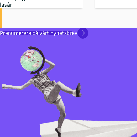
läsår
Prenumerera på vårt nyhetsbrev