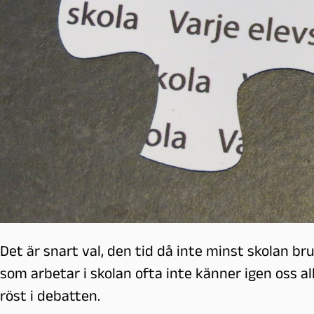
l
m
ö
Det är snart val, den tid då inte minst skolan bru
som arbetar i skolan ofta inte känner igen oss a
röst i debatten.