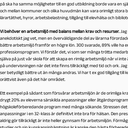
på ska ha samma möjligheter till en god utbildning borde vara en sjä
och mellan kommuner och olika huvudmän kan vara orimligt stora bå
lärartäthet, hyror, arbetsbelastning, tillgång till elevhälsa och biblio
Vi behöver en arbetsmiljö med balans mellan krav och resurser.
Jag
anekdotiskt jag vet, men en överväldigande del av lärarna förordade
bättre arbetsmiljö framför en högre lön. 300 svarade, 89% ville ha 
professionsprogram. Vi förstår det, vi som ser många trötta medarbe
själva på just vår skola för att skapa en rimlig arbetsmiljö når vi int
på undervisningen när det inte finns tillräckligt med tid och ork. Ja
ser betydligt bättre ut än många andras. Vi har t ex god tillgång til
orättvist även på det här området.
Ett exempel på sådant som försvårar arbetsmiljön är de orimliga kra
drygt 20% av eleverna särskilda anpassningar eller åtgärdsprogram
högskoleförberedande program med många sökande. Stressen det inn
anpassningar i en 32-klass är definitivt inte bra för hälsan. Den pr
aldrig gör tillräckligt är inte heller gynnsam för arbetsmiljön. Förm
studier och sin kunskapsinhämtning är kanske den bästa förberedelse