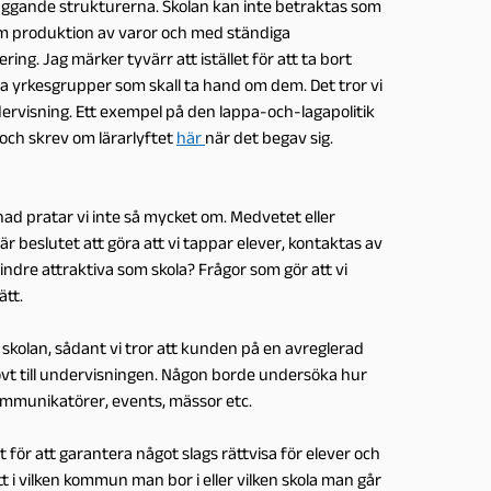
dläggande strukturerna. Skolan kan inte betraktas som
n om produktion av varor och med ständiga
ng. Jag märker tyvärr att istället för att ta bort
nya yrkesgrupper som skall ta hand om dem. Det tror vi
undervisning. Ett exempel på den lappa-och-lagapolitik
 och skrev om lärarlyftet
här
när det begav sig.
 pratar vi inte så mycket om. Medvetet eller
 beslutet att göra att vi tappar elever, kontaktas av
mindre attraktiva som skola? Frågor som gör att vi
ätt.
skolan, sådant vi tror att kunden på en avreglerad
vt till undervisningen. Någon borde undersöka hur
ommunikatörer, events, mässor etc.
st för att garantera något slags rättvisa för elever och
ett i vilken kommun man bor i eller vilken skola man går