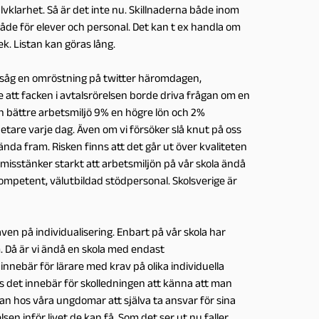
lvklarhet. Så är det inte nu. Skillnaderna både inom
de för elever och personal. Det kan t ex handla om
tek. Listan kan göras lång.
 såg en omröstning på twitter häromdagen,
 att facken i avtalsrörelsen borde driva frågan om en
en bättre arbetsmiljö 9% en högre lön och 2%
tare varje dag. Även om vi försöker slå knut på oss
e ända fram. Risken finns att det går ut över kvaliteten
g misstänker starkt att arbetsmiljön på vår skola ändå
l kompetent, välutbildad stödpersonal. Skolsverige är
ven på individualisering. Enbart på vår skola har
. Då är vi ändå en skola med endast
ebär för lärare med krav på olika individuella
ess det innebär för skolledningen att känna att man
ågan hos våra ungdomar att själva ta ansvar för sina
n inför livet de kan få. Som det ser ut nu faller