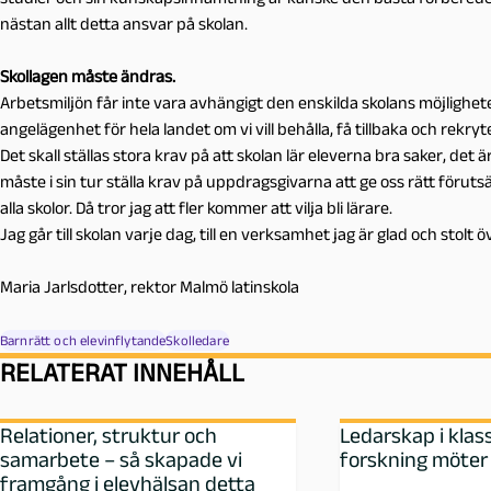
nästan allt detta ansvar på skolan.
Skollagen måste ändras.
Arbetsmiljön får inte vara avhängigt den enskilda skolans möjlighete
angelägenhet för hela landet om vi vill behålla, få tillbaka och rekryt
Det skall ställas stora krav på att skolan lär eleverna bra saker, det
måste i sin tur ställa krav på uppdragsgivarna att ge oss rätt föru
alla skolor. Då tror jag att fler kommer att vilja bli lärare.
Jag går till skolan varje dag, till en verksamhet jag är glad och stolt 
Maria Jarlsdotter, rektor Malmö latinskola
Barnrätt och elevinflytande
Skolledare
RELATERAT INNEHÅLL
Relationer, struktur och
Ledarskap i kla
samarbete – så skapade vi
forskning möter
framgång i elevhälsan detta