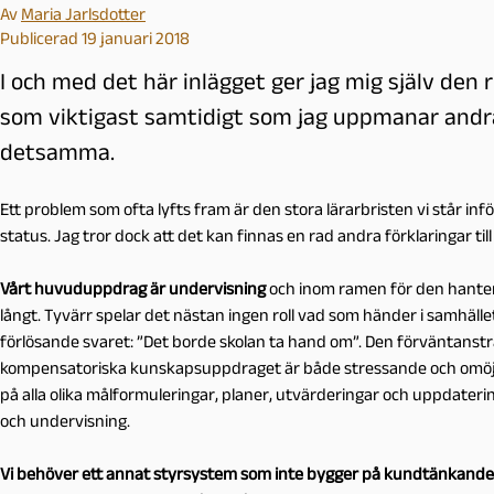
Av
Maria Jarlsdotter
Publicerad 19 januari 2018
I och med det här inlägget ger jag mig själv den 
som viktigast samtidigt som jag uppmanar andra 
detsamma.
Ett problem som ofta lyfts fram är den stora lärarbristen vi står inf
status. Jag tror dock att det kan finnas en rad andra förklaringar till a
Vårt huvuduppdrag är undervisning
och inom ramen för den hantera
långt. Tyvärr spelar det nästan ingen roll vad som händer i samhäll
förlösande svaret: ”Det borde skolan ta hand om”. Den förväntanst
kompensatoriska kunskapsuppdraget är både stressande och omöjlig
på alla olika målformuleringar, planer, utvärderingar och uppdateringa
och undervisning.
Vi behöver ett annat styrsystem som inte bygger på kundtänkande o