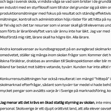
och laga i svensk skola, vi måste våga se vad som brister i de grun
en industri med en styrfilosofi som till stor del grundar sig på idé
produktionsmätningar med fokus på resultat och ständig effektiviseri
mätningar, kontroll och administration höjs röster för att hitta på 
är fel väg och det tar resurser som vi anser skall gå till elevernas 
som förts är lärarlönelyftet vars sår ännu inte har läkt. Jag var med
Missförstå mig rätt, lärare skall ha högre lön. Alla lärare.
Andra konsekvenser av kundbegreppet på en avreglerad skolmarknad
omedvetet, ställer sig många inom skolan frågor som: Kommer det här
ilskna föräldrar, drabbas av anmälan till Skolinspektionen eller blir 
ibland tar beslut mot bättre vetande, tyvärr. Kunden har inte alltid r
Konkurrensutsättningen har också resulterat i en mängd “hittepå” i 
skolmarknad efterfrågar, sådant som tyvärr tar medel vi hade behö
mycket pengar som avsätts varje år i Sverige på marknadsföring, k
Jag menar att det krävs en ökad statlig styrning av skolan
, inte min
personal. Skolsverige är ett djupt orättvist land, att alla elever oavs