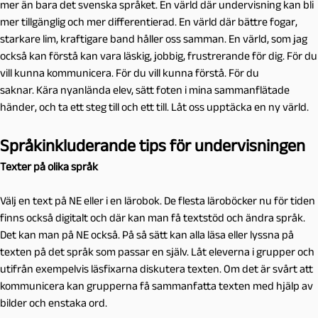
mer än bara det svenska språket. En värld där undervisning kan bli
mer tillgänglig och mer differentierad. En värld där bättre fogar,
starkare lim, kraftigare band håller oss samman. En värld, som jag
också kan förstå kan vara läskig, jobbig, frustrerande för dig. För du
vill kunna kommunicera. För du vill kunna förstå. För du
saknar. Kära nyanlända elev, sätt foten i mina sammanflätade
händer, och ta ett steg till och ett till. Låt oss upptäcka en ny värld.
Språkinkluderande tips för undervisningen
Texter på olika språk
Välj en text på NE eller i en lärobok. De flesta läroböcker nu för tiden
finns också digitalt och där kan man få textstöd och ändra språk.
Det kan man på NE också. På så sätt kan alla läsa eller lyssna på
texten på det språk som passar en själv. Låt eleverna i grupper och
utifrån exempelvis läsfixarna diskutera texten. Om det är svårt att
kommunicera kan grupperna få sammanfatta texten med hjälp av
bilder och enstaka ord.