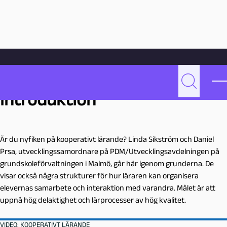
Hoppa till innehåll
Hem
Kooperativt lärande – en introduktion
Kooperativt lärande – en
P
Sök
introduktion
e
d
a
g
Är du nyfiken på kooperativt lärande? Linda Sikström och Daniel
o
Prsa, utvecklingssamordnare på PDM/Utvecklingsavdelningen på
g
grundskoleförvaltningen i Malmö, går här igenom grunderna. De
M
visar också några strukturer för hur läraren kan organisera
a
elevernas samarbete och interaktion med varandra. Målet är att
l
uppnå hög delaktighet och lärprocesser av hög kvalitet.
m
ö
VIDEO: KOOPERATIVT LÄRANDE