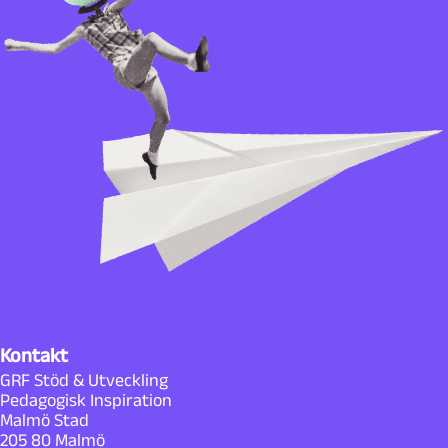
f
a
t
t
a
r
e
p
Kontakt
GRF Stöd & Utveckling
å
Pedagogisk Inspiration
Malmö Stad
P
205 80 Malmö