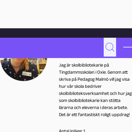
Hoppa till innehåll
Hem
Skribenter
Lisa Hamfors
Lisa Hamfors
Sök
L
lisa.hamfors@malmo.se
Jag är skolbibliotekarie på
i
Tingdammsskolan i Oxie. Genom att
skriva på Pedagog Malmö vill jag visa
s
hur vår skola bedriver
skolbiblioteksverksamhet och hur jag
a
som skolbibliotekarie kan stötta
lärarna och eleverna i deras arbete.
H
Det är ett fantastiskt roligt uppdrag!
a
Antal inlägg: 1