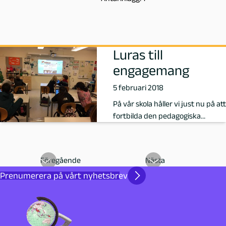
m
f
Luras till
o
engagemang
r
5 februari 2018
På vår skola håller vi just nu på att
s
fortbilda den pedagogiska
personalen inom BFL (bedömning
,
…
F
Föregående
Nästa
Prenumerera på vårt nyhetsbrev
ö
r