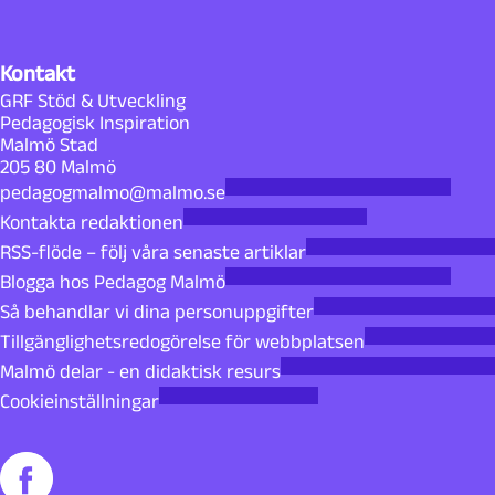
F
ö
Kontakt
GRF Stöd & Utveckling
r
Pedagogisk Inspiration
Malmö Stad
f
205 80 Malmö
pedagogmalmo@malmo.se
a
Kontakta redaktionen
RSS-flöde – följ våra senaste artiklar
t
Blogga hos Pedagog Malmö
Så behandlar vi dina personuppgifter
t
Tillgänglighetsredogörelse för webbplatsen
a
Malmö delar - en didaktisk resurs
Cookieinställningar
r
e