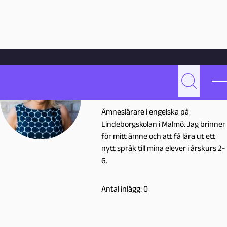
Hoppa till innehåll
Hem
Skribenter
Malin Arvidsson
Malin Arvidsson
Sök
M
malin.arvidsson@malmo.se
Ämneslärare i engelska på
a
Lindeborgskolan i Malmö. Jag brinner
för mitt ämne och att få lära ut ett
l
nytt språk till mina elever i årskurs 2-
6.
i
n
Antal inlägg: 0
A