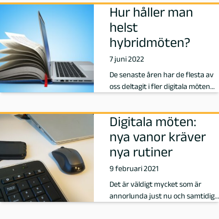
u
Hur håller man
helst
s
hybridmöten?
t
7 juni 2022
De senaste åren har de flesta av
a
oss deltagit i fler digitala möten
än under hela vår tidigare l…
v
Digitala möten:
s
nya vanor kräver
s
nya rutiner
9 februari 2021
o
Det är väldigt mycket som är
n
annorlunda just nu och samtidigt
viktigt att vi fortsätter hålla s…