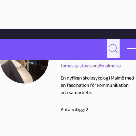
Hoppa till innehåll
Hem
Skribenter
Tomas Gustavsson
Tomas
Gustavsson
Sök
T
tomas.gustavsson@malmo.se
o
En nyfiken skolpsykolog i Malmö med
m
en fascination för kommunikation
och samarbete.
a
Antal inlägg: 2
s
G