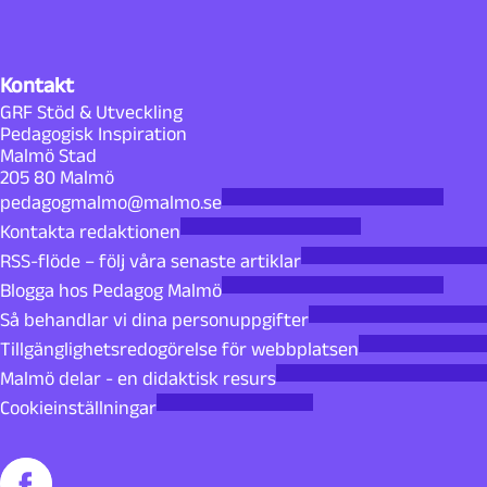
e
Kontakt
p
GRF Stöd & Utveckling
Pedagogisk Inspiration
å
Malmö Stad
205 80 Malmö
P
pedagogmalmo@malmo.se
Kontakta redaktionen
e
RSS-flöde – följ våra senaste artiklar
Blogga hos Pedagog Malmö
d
Så behandlar vi dina personuppgifter
a
Tillgänglighetsredogörelse för webbplatsen
Malmö delar - en didaktisk resurs
g
Cookieinställningar
o