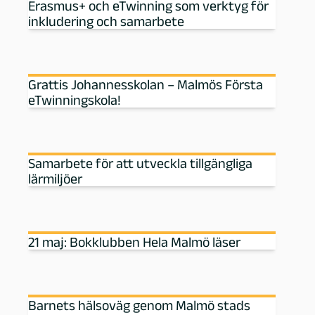
Erasmus+ och eTwinning som verktyg för
inkludering och samarbete
g
o
Grattis Johannesskolan – Malmös Första
g
eTwinningskola!
M
a
Samarbete för att utveckla tillgängliga
lärmiljöer
l
m
21 maj: Bokklubben Hela Malmö läser
ö
Barnets hälsoväg genom Malmö stads