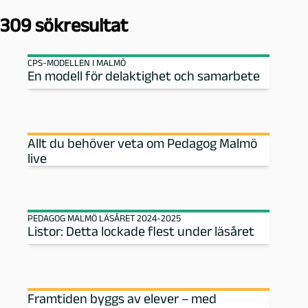
h
309 sökresultat
ä
CPS-MODELLEN I MALMÖ
l
En modell för delaktighet och samarbete
s
a
Allt du behöver veta om Pedagog Malmö
live
-
P
PEDAGOG MALMÖ LÄSÅRET 2024-2025
Listor: Detta lockade flest under läsåret
e
d
a
Framtiden byggs av elever – med