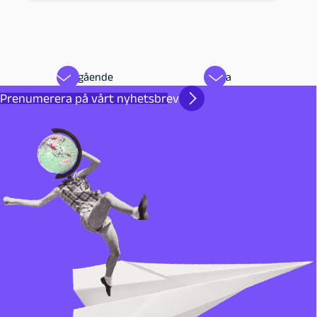
Föregående
Nästa
Prenumerera på vårt nyhetsbrev