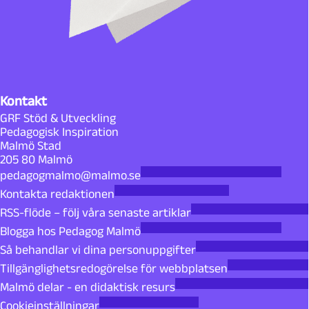
Kontakt
GRF Stöd & Utveckling
Pedagogisk Inspiration
Malmö Stad
205 80 Malmö
pedagogmalmo@malmo.se
Kontakta redaktionen
RSS-flöde – följ våra senaste artiklar
Blogga hos Pedagog Malmö
Så behandlar vi dina personuppgifter
Tillgänglighetsredogörelse för webbplatsen
Malmö delar - en didaktisk resurs
Cookieinställningar