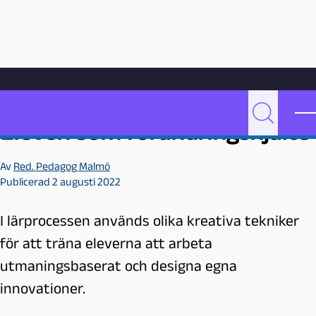
Hoppa till innehåll
Hem
Videoarkiv
Undervisning
Eleven som förändringshjälte
P
Sök
Eleven som förändringshjälte
e
d
Av
Red. Pedagog Malmö
a
Publicerad 2 augusti 2022
g
o
I lärprocessen används olika kreativa tekniker
g
M
för att träna eleverna att arbeta
a
utmaningsbaserat och designa egna
l
innovationer.
m
ö