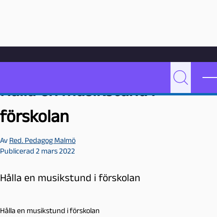
Hoppa till innehåll
Hem
Videoarkiv
Undervisning
Hålla en musikstund i förskolan
P
Sök
Hålla en musikstund i
e
d
förskolan
a
g
Av
Red. Pedagog Malmö
o
Publicerad 2 mars 2022
g
M
a
Hålla en musikstund i förskolan
l
m
Hålla en musikstund i förskolan
ö