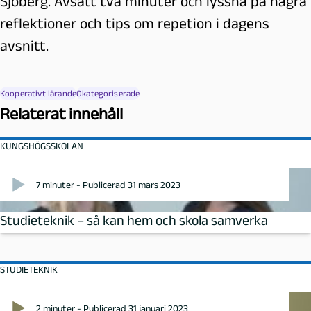
Sjöberg. Avsätt två minuter och lyssna på några
reflektioner och tips om repetion i dagens
avsnitt.
Kooperativt lärande
Okategoriserade
Relaterat innehåll
KUNGSHÖGSSKOLAN
7 minuter - Publicerad 31 mars 2023
Studieteknik – så kan hem och skola samverka
STUDIETEKNIK
2 minuter - Publicerad 31 januari 2023