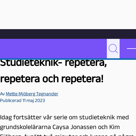
Hoppa till innehåll
Hem
Videoarkiv
Undervisning
Studieteknik- repetera, repetera och repetera!
P
Sök
Studieteknik- repetera,
e
d
a
repetera och repetera!
g
o
Av
Mette Mjöberg Tegnander
g
Publicerad 11 maj 2023
M
a
Idag fortsätter vår serie om studieteknik med
l
m
grundskolelärarna Caysa Jonassen och Kim
ö