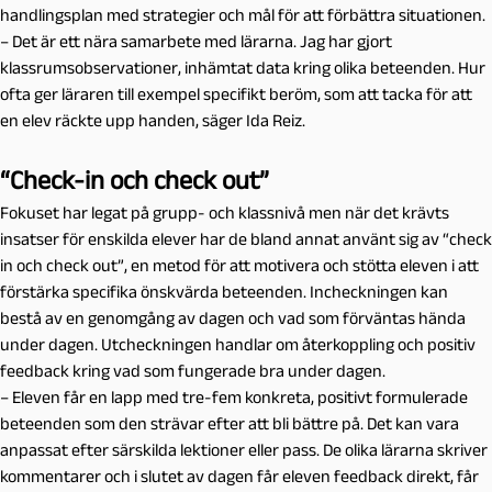
handlingsplan med strategier och mål för att förbättra situationen.
– Det är ett nära samarbete med lärarna. Jag har gjort
klassrumsobservationer, inhämtat data kring olika beteenden. Hur
ofta ger läraren till exempel specifikt beröm, som att tacka för att
en elev räckte upp handen, säger Ida Reiz.
“Check-in och check out”
Fokuset har legat på grupp- och klassnivå men när det krävts
insatser för enskilda elever har de bland annat använt sig av “check
in och check out”, en metod för att motivera och stötta eleven i att
förstärka specifika önskvärda beteenden. Incheckningen kan
bestå av en genomgång av dagen och vad som förväntas hända
under dagen. Utcheckningen handlar om återkoppling och positiv
feedback kring vad som fungerade bra under dagen.
– Eleven får en lapp med tre-fem konkreta, positivt formulerade
beteenden som den strävar efter att bli bättre på. Det kan vara
anpassat efter särskilda lektioner eller pass. De olika lärarna skriver
kommentarer och i slutet av dagen får eleven feedback direkt, får