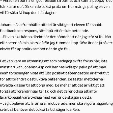
– Personen bör ha en god relation till barnet och kunna peppa; “det
här klarar du”. Då kan de också prata om hur många poäng eleven
vill försöka få ihop den här dagen.
Johanna Asp framhåller att det är viktigt att eleven får snabb
feedback och respons, tätt inpå ett önskat beteende.
– Eleven ska känna direkt när det händer att när jag står stilla i kön
eller sitter på min plats, då får jag tummen upp. Ofta är det ju så att
elever får uppmärksamhet när de gör fel.
Det kan vara en utmaning att som pedagog skifta fokus här; inte
minst brukar Johanna Asp och hennes kollegor peka på att man
inom forskningen visat att just positivt beteendestöd är effektivt
för att förändra destruktiva beteenden. De testar metoderna i
utvalda klasser till att börja med. De menar att det är viktigt att
förstå att förändringar tar tid och det gäller också att inför
lärarkollegiet vara tydliga med varför de ska göra detta.
– Jag upplever att lärarna är motiverade, men ska vi göra någonting
svårt så behöver det också ta tid, säger Ida Reiz.