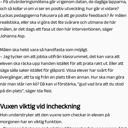
– På utvärderingsmötena går vi igenom datan, de dagliga lapparna,
och så kollar vi om vi ser en positiv utveckling; hur går vi vidare?
Lyckas pedagogerna fokusera på att ge positiv feedback? Är målen
realistiska, eller ska vi göra det lite svårare och utmana de här
målen, är det dags att fasa ut den här interventionen, säger
Johanna Asp.
Målen ska helst vara så handfasta som möjligt.
– Jag tycker om att jobba utifrån klassrummet, det kan vara att
eleven ska räcka upp handen istället för att prata rakt ut. Eller att
säga sälla saker istället för glåpord. Vissa elever har svårt för
övergångar, att ta sig från en plats till en annan. Hur ska man göra
när man står i en kö? Då kan vi förstärka, “gud vad bra att du stod
på din plats”, säger Ida Reiz.
Vuxen viktig vid incheckning
Hon understryker att den vuxne som checkar in eleven på
morgonen har en viktig funktion.