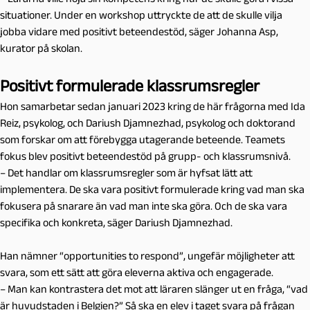
situationer. Under en workshop uttryckte de att de skulle vilja
jobba vidare med positivt beteendestöd, säger Johanna Asp,
kurator på skolan.
Positivt formulerade klassrumsregler
Hon samarbetar sedan januari 2023 kring de här frågorna med Ida
Reiz, psykolog, och Dariush Djamnezhad, psykolog och doktorand
som forskar om att förebygga utagerande beteende. Teamets
fokus blev positivt beteendestöd på grupp- och klassrumsnivå.
– Det handlar om klassrumsregler som är hyfsat lätt att
implementera. De ska vara positivt formulerade kring vad man ska
fokusera på snarare än vad man inte ska göra. Och de ska vara
specifika och konkreta, säger Dariush Djamnezhad.
Han nämner “opportunities to respond”, ungefär möjligheter att
svara, som ett sätt att göra eleverna aktiva och engagerade.
– Man kan kontrastera det mot att läraren slänger ut en fråga, “vad
är huvudstaden i Belgien?” Så ska en elev i taget svara på frågan