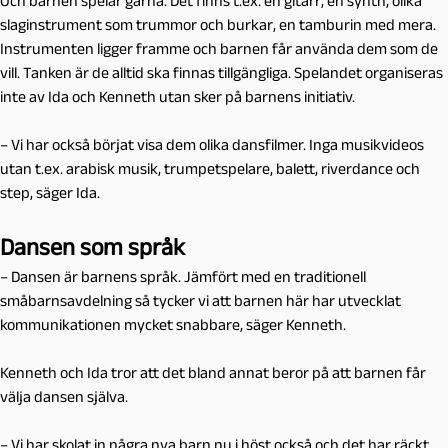
Och barnen spelar gärna. Det finns t.ex. en gitarr, en synth, olika
slaginstrument som trummor och burkar, en tamburin med mera.
Instrumenten ligger framme och barnen får använda dem som de
vill. Tanken är de alltid ska finnas tillgängliga. Spelandet organiseras
inte av Ida och Kenneth utan sker på barnens initiativ.
– Vi har också börjat visa dem olika dansfilmer. Inga musikvideos
utan t.ex. arabisk musik, trumpetspelare, balett, riverdance och
step, säger Ida.
Dansen som språk
– Dansen är barnens språk. Jämfört med en traditionell
småbarnsavdelning så tycker vi att barnen här har utvecklat
kommunikationen mycket snabbare, säger Kenneth.
Kenneth och Ida tror att det bland annat beror på att barnen får
välja dansen själva.
– Vi har skolat in några nya barn nu i höst också och det har räckt