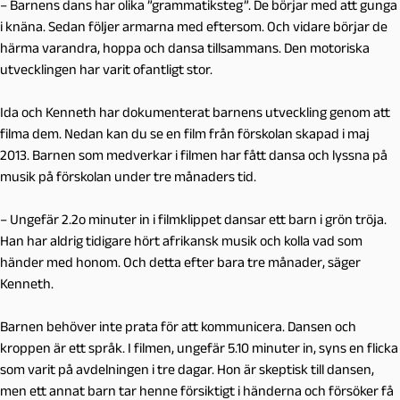
– Barnens dans har olika ”grammatiksteg”. De börjar med att gunga
i knäna. Sedan följer armarna med eftersom. Och vidare börjar de
härma varandra, hoppa och dansa tillsammans. Den motoriska
utvecklingen har varit ofantligt stor.
Ida och Kenneth har dokumenterat barnens utveckling genom att
filma dem. Nedan kan du se en film från förskolan skapad i maj
2013. Barnen som medverkar i filmen har fått dansa och lyssna på
musik på förskolan under tre månaders tid.
– Ungefär 2.2o minuter in i filmklippet dansar ett barn i grön tröja.
Han har aldrig tidigare hört afrikansk musik och kolla vad som
händer med honom. Och detta efter bara tre månader, säger
Kenneth.
Barnen behöver inte prata för att kommunicera. Dansen och
kroppen är ett språk. I filmen, ungefär 5.10 minuter in, syns en flicka
som varit på avdelningen i tre dagar. Hon är skeptisk till dansen,
men ett annat barn tar henne försiktigt i händerna och försöker få