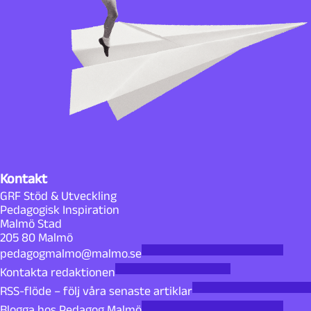
Kontakt
GRF Stöd & Utveckling
Pedagogisk Inspiration
Malmö Stad
205 80 Malmö
pedagogmalmo@malmo.se
Kontakta redaktionen
RSS-flöde – följ våra senaste artiklar
Blogga hos Pedagog Malmö