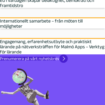
EU i vardagen skapar delaktighet, demokrati och
framtidstro
Internationellt samarbete – från möten till
möjligheter
Engagemang, erfarenhetsutbyte och praktiskt
lärande på nätverksträffen för Malmö Apps – Verktyg
för lärande
Prenumerera på vårt nyhetsbrev