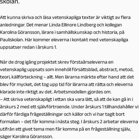
skolan.
Att kunna skriva och läsa vetenskapliga texter är viktigt av flera
anledningar. Det menar Linda Ellinore Lindberg och kollegan
Karolina Göransson, lärare i samhällskunskap och historia, på
Pauliskolan. Här kommer eleverna i kontakt med vetenskapliga
uppsatser redan i årskurs 1.
När de drog igång projektet skrev förstaårseleverna en
vetenskaplig uppsats som innehöll försättsblad, abstract, metod,
teori, källförteckning – allt. Men lärarna märkte efter hand att det
blev för mycket, det tog upp tid för lärarna att rätta och eleverna
klarade inte riktigt av det. Arbetsmodellen gjordes om.
– Att skriva vetenskapligt i ettan ska vara lätt, så att de kan gå in i
årskurs 2 med ett självförtroende. Under årskurs 1 tillhandahåller vi
därför färdiga frågeställningar och källor och vi har tagit bort
formalian – det får komma i nästa steg. I årskurs 2 arbetar eleverna
utifrån ett givet tema men får komma på en frågeställning själv,
säger Karolina Göransson.