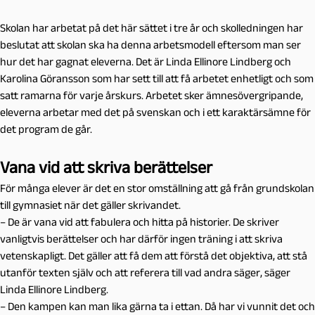
Skolan har arbetat på det här sättet i tre år och skolledningen har
beslutat att skolan ska ha denna arbetsmodell eftersom man ser
hur det har gagnat eleverna. Det är Linda Ellinore Lindberg och
Karolina Göransson som har sett till att få arbetet enhetligt och som
satt ramarna för varje årskurs. Arbetet sker ämnesövergripande,
eleverna arbetar med det på svenskan och i ett karaktärsämne för
det program de går.
Vana vid att skriva berättelser
För många elever är det en stor omställning att gå från grundskolan
till gymnasiet när det gäller skrivandet.
– De är vana vid att fabulera och hitta på historier. De skriver
vanligtvis berättelser och har därför ingen träning i att skriva
vetenskapligt. Det gäller att få dem att förstå det objektiva, att stå
utanför texten själv och att referera till vad andra säger, säger
Linda Ellinore Lindberg.
– Den kampen kan man lika gärna ta i ettan. Då har vi vunnit det och