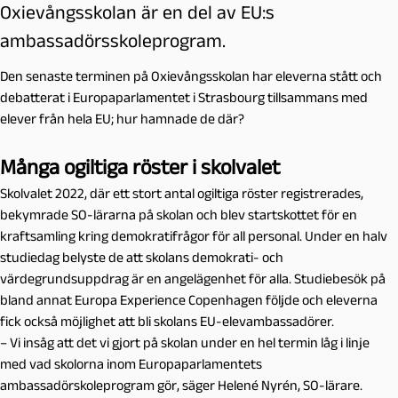
Oxievångsskolan är en del av EU:s
ambassadörsskoleprogram.
Den senaste terminen på Oxievångsskolan har eleverna stått och
debatterat i Europaparlamentet i Strasbourg tillsammans med
elever från hela EU; hur hamnade de där?
Många ogiltiga röster i skolvalet
Skolvalet 2022, där ett stort antal ogiltiga röster registrerades,
bekymrade SO-lärarna på skolan och blev startskottet för en
kraftsamling kring demokratifrågor för all personal. Under en halv
studiedag belyste de att skolans demokrati- och
värdegrundsuppdrag är en angelägenhet för alla. Studiebesök på
bland annat Europa Experience Copenhagen följde och eleverna
fick också möjlighet att bli skolans EU-elevambassadörer.
– Vi insåg att det vi gjort på skolan under en hel termin låg i linje
med vad skolorna inom Europaparlamentets
ambassadörskoleprogram gör, säger Helené Nyrén, SO-lärare.