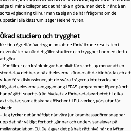
säga till mina kollegor att det här ska ni göra, men det blir ändå en
sorts vägledning till hur man ta sig an de här frågorna om de
uppstår i alla klassrum, säger Helené Nyrén.
Ökad studiero och trygghet
Kristina Agrell är övertygad om att de förbättrade resultaten i
elevenkäterna när det gäller studiero och trygghet har med detta
att göra.
– Konflikter och kränkningar har blivit färre och jag menar att en
stor del av det beror på att eleverna känner att de blir hörda och att
vi kan föra diskussioner, att de svåra frågorna inte trycks ner.
Högstadieelevernas engagemang i EPAS-programmet löper på och
har pågått i snart två år. Mycket av förberedelsearbetet till olika
aktiviteter, som att skapa affischer till EU-veckor, görs utanför
skoltid.
– Jag tycker det är häftigt när våra juniorambassadörer snappar
upp det här väldigt fort och går ner och undervisar elever på
mellanstadiet om EU. De lägger det på helt rätt nivå när de lyfter