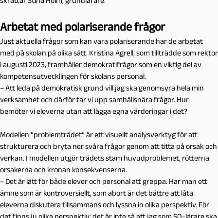
skrattar Stina Holm, grundlärare.
Arbetat med polariserande frågor
Just aktuella frågor som kan vara polariserande har de arbetat
med på skolan på olika sätt. Kristina Agrell, som tillträdde som rektor
i augusti 2023, framhåller demokratifrågor som en viktig del av
kompetensutvecklingen för skolans personal.
– Att leda på demokratisk grund vill jag ska genomsyra hela min
verksamhet och därför tar vi upp samhällsnära frågor. Hur
bemöter vi eleverna utan att lägga egna värderingar i det?
Modellen “problemträdet” är ett visuellt analysverktyg för att
strukturera och bryta ner svåra frågor genom att titta på orsak och
verkan. I modellen utgör trädets stam huvudproblemet, rötterna
orsakerna och kronan konsekvenserna.
– Det är lätt för både elever och personal att greppa. Har man ett
ämne som är kontroversiellt, som abort är det bättre att låta
eleverna diskutera tillsammans och lyssna in olika perspektiv. För
det finns ju olika perspektiv; det är inte så att jag som SO-lärare ska