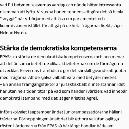
vad EU betyder i elevernas vardag och när de hittar intressanta
dilemman att lyfta. Vi vuxna har en tendens att göra det så himla
“snyggt” när vi börjar med att läsa om parlamentet och
kommissionen istället för att gå på de heta frågorna direkt, säger
Helené Nyrén.
Stärka de demokratiska kompetenserna
EPAS ska stärka de demokratiska kompetenserna och hon menar
att det är samarbetet i de olika aktiviteterna som de förmågorna
utvecklas. Elevernas framtidstro gör det särskilt givande att jobba
med frågorna. Att de själva valt att vara med betyder mycket.
– En annan framgångsfaktor är ju faktiskt att ni inte stannar i det
här utan hela tiden tittar på vad som händer i världen; vad innebär
demokrati i samband med det, säger Kristina Agrell.
Inför skolvalet i september är det juniorambassadörerna håller i
trådarna. Förhoppningen är att det blir ett bra val utan ogiltiga
röster. Lärdomarna från EPAS så här långt handlar både om