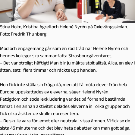
Stina Holm, Kristina Agrell och Helené Nyrén på Oxievångsskolan.
Foto: Fredrik Thunberg
Mod och engagemang går som en röd tråd när Helené Nyrén och
hennes kollegor ska sammanfatta Strasbourgäventyret.
– Det var otroligt häftigt! Man blir ju mäkta stolt alltså. Alice, en elev i
åttan, satt i flera timmar och räckte upp handen.
Hon fick inte ställa sin fråga då, men att få möta elever från hela
Europa uppskattades av eleverna, säger Helené Nyrén.
Fattigdom och social exkludering var det på förhand bestämda
temat. I en annan aktivitet delades eleverna in i olika grupper och
fick olika åsikter de skulle representera.
– De skulle vara för, emot eller neutrala i vissa ämnen. Vi fick se de
sista 45 minuterna och det blev heta debatter kan man gott säga,