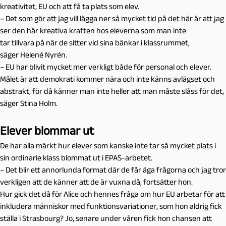
kreativitet, EU och att få ta plats som elev.
– Det som gör att jag vill lägga ner så mycket tid på det här är att jag
ser den här kreativa kraften hos eleverna som man inte
tar tillvara på när de sitter vid sina bänkar i klassrummet,
säger Helené Nyrén.
– EU har blivit mycket mer verkligt både för personal och elever.
Målet är att demokrati kommer nära och inte känns avlägset och
abstrakt, för då känner man inte heller att man måste slåss för det,
säger Stina Holm.
Elever blommar ut
De har alla märkt hur elever som kanske inte tar så mycket plats i
sin ordinarie klass blommat ut i EPAS-arbetet.
– Det blir ett annorlunda format där de får äga frågorna och jag tror
verkligen att de känner att de är vuxna då, fortsätter hon.
Hur gick det då för Alice och hennes fråga om hur EU arbetar för att
inkludera människor med funktionsvariationer, som hon aldrig fick
ställa i Strasbourg? Jo, senare under våren fick hon chansen att