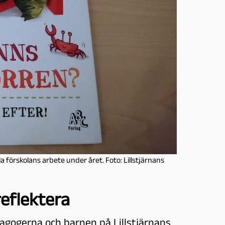
 förskolans arbete under året. Foto: Lillstjärnans
reflektera
agogerna och barnen på Lillstjärnans