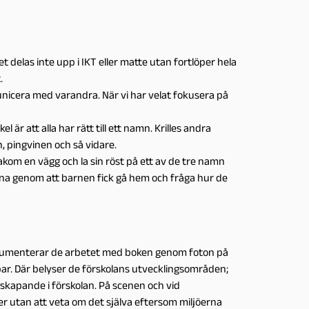
t delas inte upp i IKT eller matte utan fortlöper hela
.
municera med varandra. När vi har velat fokusera på
r att alla har rätt till ett namn. Krilles andra
, pingvinen och så vidare.
 bakom en vägg och la sin röst på ett av de tre namn
rna genom att barnen fick gå hem och fråga hur de
okumenterar de arbetet med boken genom foton på
par. Där belyser de förskolans utvecklingsområden;
sskapande i förskolan. På scenen och vid
er utan att veta om det själva eftersom miljöerna