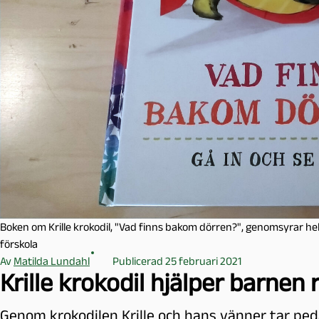
l
m
ö
Boken om Krille krokodil, "Vad finns bakom dörren?", genomsyrar hela
förskola
Av
Matilda Lundahl
Publicerad 25 februari 2021
Krille krokodil hjälper barnen 
Genom krokodilen Krille och hans vänner tar ped