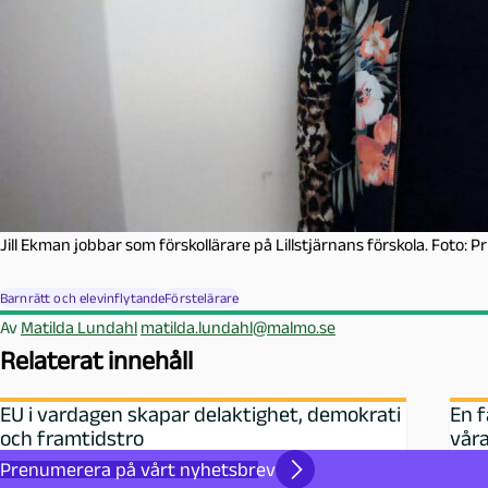
Jill Ekman jobbar som förskollärare på Lillstjärnans förskola. Foto: Pr
Barnrätt och elevinflytande
Förstelärare
Av
Matilda Lundahl
matilda.lundahl@malmo.se
Relaterat innehåll
EU i vardagen skapar delaktighet, demokrati
En f
och framtidstro
våra
Prenumerera på vårt nyhetsbrev