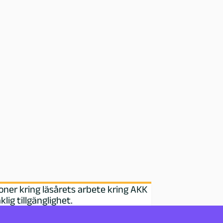
oner kring läsårets arbete kring AKK
lig tillgänglighet.