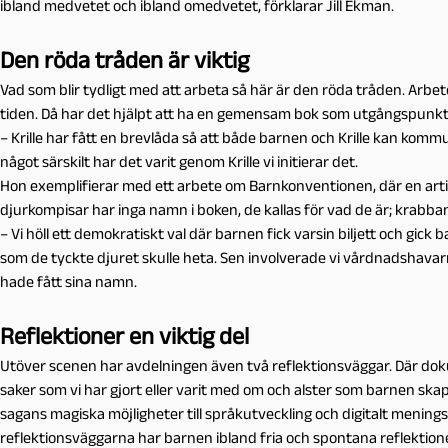
ibland medvetet och ibland omedvetet, förklarar Jill Ekman.
Den röda tråden är viktig
Vad som blir tydligt med att arbeta så här är den röda tråden. Arbete
tiden. Då har det hjälpt att ha en gemensam bok som utgångspunkt
– Krille har fått en brevlåda så att både barnen och Krille kan kom
något särskilt har det varit genom Krille vi initierar det.
Hon exemplifierar med ett arbete om Barnkonventionen, där en artikel ä
djurkompisar har inga namn i boken, de kallas för vad de är; krabban
– Vi höll ett demokratiskt val där barnen fick varsin biljett och gick
som de tyckte djuret skulle heta. Sen involverade vi vårdnadshava
hade fått sina namn.
Reflektioner en viktig del
Utöver scenen har avdelningen även två reflektionsväggar. Där d
saker som vi har gjort eller varit med om och alster som barnen ska
sagans magiska möjligheter till språkutveckling och digitalt mening
reflektionsväggarna har barnen ibland fria och spontana reflektion