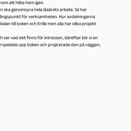
onom att hitta hem igen.
n ska genomsyra hela läsårets arbete. Så har
gångspunkt för verksamheten. Hur avdelningarna
olan till boken och Krille men alla har olika projekt
er vad det finns för intressen, därefter kör vi en
Så vi spelade upp boken och projicerade den på väggen,