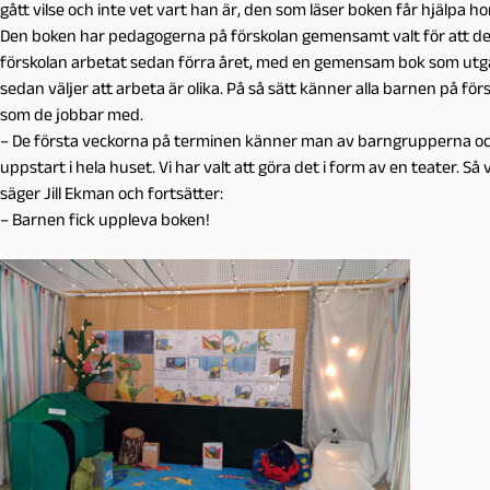
gått vilse och inte vet vart han är, den som läser boken får hjälpa h
Den boken har pedagogerna på förskolan gemensamt valt för att de
förskolan arbetat sedan förra året, med en gemensam bok som ut
sedan väljer att arbeta är olika. På så sätt känner alla barnen på försk
som de jobbar med.
– De första veckorna på terminen känner man av barngrupperna och s
uppstart i hela huset. Vi har valt att göra det i form av en teater. 
säger Jill Ekman och fortsätter:
– Barnen fick uppleva boken!