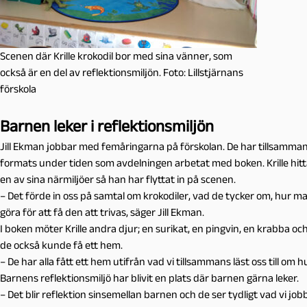
Scenen där Krille krokodil bor med sina vänner, som
också är en del av reflektionsmiljön. Foto: Lillstjärnans
förskola
Barnen leker i reflektionsmiljön
Jill Ekman jobbar med femåringarna på förskolan. De har tillsammans
formats under tiden som avdelningen arbetat med boken. Krille hit
en av sina närmiljöer så han har flyttat in på scenen.
– Det förde in oss på samtal om krokodiler, vad de tycker om, hur 
göra för att få den att trivas, säger Jill Ekman.
I boken möter Krille andra djur; en surikat, en pingvin, en krabba och
de också kunde få ett hem.
– De har alla fått ett hem utifrån vad vi tillsammans läst oss till om
Barnens reflektionsmiljö har blivit en plats där barnen gärna leker.
– Det blir reflektion sinsemellan barnen och de ser tydligt vad vi job