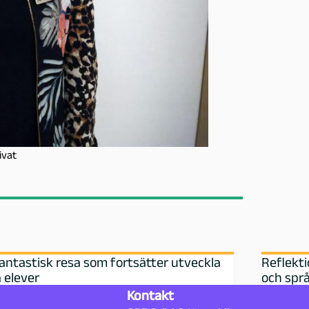
ivat
antastisk resa som fortsätter utveckla
Reflekti
 elever
och språk
Kontakt