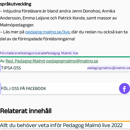
språkutveckling
– Inbjudna föreläsare är bland andra Jenni Donohoo, Annika
Andersson, Emma Leijsne och Patrick Konde, samt massor av
Malmöpedagoger.
– Läs mer på
pedagog.malmo.se/live
, där du redan nu också kan ta
del av de förinspelade föreläsningarna!
Förstelärare
Okategoriserade
Pedagog Malmö live
Av
Red. Pedagog Malmö
pedagogmalmo@malmo.se
TIPSA OSS
pedagogmalmo@malmo.se
FÖLJ OSS PÅ FACEBOOK
Relaterat innehåll
Allt du behöver veta inför Pedagog Malmö live 2022