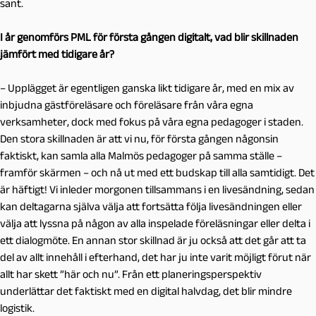
sant.
I år genomförs PML för första gången digitalt, vad blir skillnaden
jämfört med tidigare år?
– Upplägget är egentligen ganska likt tidigare år, med en mix av
inbjudna gästföreläsare och föreläsare från våra egna
verksamheter, dock med fokus på våra egna pedagoger i staden.
Den stora skillnaden är att vi nu, för första gången någonsin
faktiskt, kan samla alla Malmös pedagoger på samma ställe –
framför skärmen – och nå ut med ett budskap till alla samtidigt. Det
är häftigt! Vi inleder morgonen tillsammans i en livesändning, sedan
kan deltagarna själva välja att fortsätta följa livesändningen eller
välja att lyssna på någon av alla inspelade föreläsningar eller delta i
ett dialogmöte. En annan stor skillnad är ju också att det går att ta
del av allt innehåll i efterhand, det har ju inte varit möjligt förut när
allt har skett ”här och nu”. Från ett planeringsperspektiv
underlättar det faktiskt med en digital halvdag, det blir mindre
logistik.