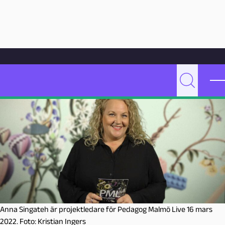
Hoppa till innehåll
Hem
Artikelarkiv
Undervisning
Hallå där Anna Singhateh, projektledare för Pedagog Malmö live 16
mars!
P
Sök
e
d
a
g
o
g
M
a
l
m
Anna Singateh är projektledare för Pedagog Malmö Live 16 mars
ö
2022. Foto: Kristian Ingers