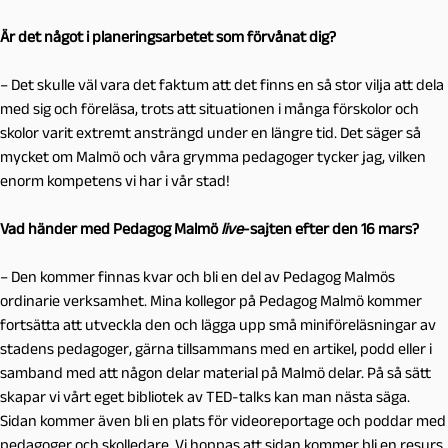
Är det något i planeringsarbetet som förvånat dig?
– Det skulle väl vara det faktum att det finns en så stor vilja att dela
med sig och föreläsa, trots att situationen i många förskolor och
skolor varit extremt ansträngd under en längre tid. Det säger så
mycket om Malmö och våra grymma pedagoger tycker jag, vilken
enorm kompetens vi har i vår stad!
Vad händer med Pedagog Malmö
live
-sajten efter den 16 mars?
– Den kommer finnas kvar och bli en del av Pedagog Malmös
ordinarie verksamhet. Mina kollegor på Pedagog Malmö kommer
fortsätta att utveckla den och lägga upp små miniföreläsningar av
stadens pedagoger, gärna tillsammans med en artikel, podd eller i
samband med att någon delar material på Malmö delar. På så sätt
skapar vi vårt eget bibliotek av TED-talks kan man nästa säga.
Sidan kommer även bli en plats för videoreportage och poddar med
pedagoger och skolledare. Vi hoppas att sidan kommer bli en resurs