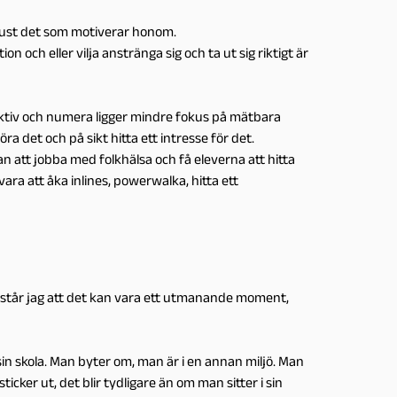
r just det som motiverar honom.
n och eller vilja anstränga sig och ta ut sig riktigt är
ektiv och numera ligger mindre fokus på mätbara
ra det och på sikt hitta ett intresse för det.
tan att jobba med folkhälsa och få eleverna att hitta
 vara att åka inlines, powerwalka, hitta ett
förstår jag att det kan vara ett utmanande moment,
sin skola. Man byter om, man är i en annan miljö. Man
ticker ut, det blir tydligare än om man sitter i sin