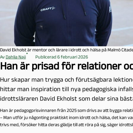
l
m
ö
David Ekholst är mentor och lärare i idrott och hälsa på Malmö Cita
Av
Dahlia Naji
Publicerad 6 februari 2026
Han är prisad för relationer o
Hur skapar man trygga och förutsägbara lektione
hittar man inspiration till nya pedagogiska infa
idrottsläraren David Ekholst som delar sina bästa
Han är pedagogprisvinnaren från 2025 som drivs av att bygga relati
– Man utför ju någonting praktiskt inom idrott och hälsa, det kan va
trivs med, försöker hitta deras glädje till att röra på sig, säger idrott