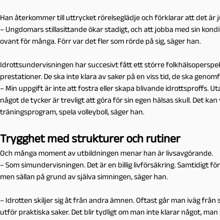
Han återkommer till uttrycket rörelseglädje och förklarar att det ä
– Ungdomars stillasittande ökar stadigt, och att jobba med sin konditio
ovant för många. Förr var det fler som rörde på sig, säger han.
Idrottsundervisningen har succesivt fått ett större folkhälsopersp
prestationer. De ska inte klara av saker på en viss tid, de ska genomfö
– Min uppgift är inte att fostra eller skapa blivande idrottsproffs. U
något de tycker är trevligt att göra för sin egen hälsas skull. Det kan
träningsprogram, spela volleyboll, säger han.
Trygghet med strukturer och rutiner
Och många moment av utbildningen menar han är livsavgörande.
– Som simundervisningen. Det är en billig livförsäkring. Samtidigt 
men sällan på grund av själva simningen, säger han.
– Idrotten skiljer sig åt från andra ämnen. Oftast går man iväg från 
utför praktiska saker. Det blir tydligt om man inte klarar något, man s