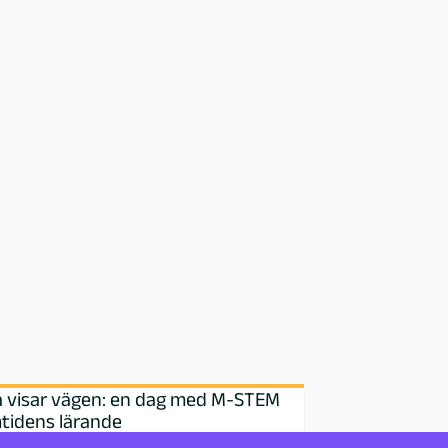
a visar vägen: en dag med M‑STEM
tidens lärande