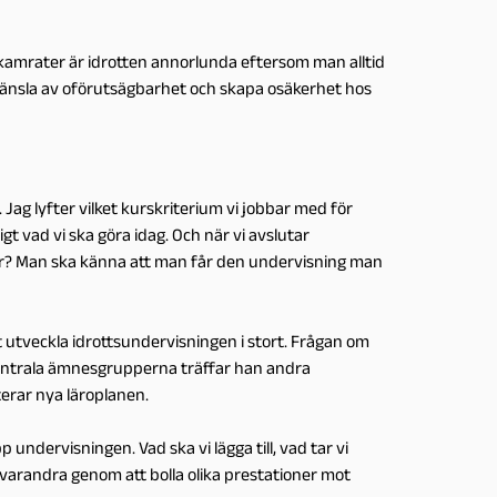
amrater är idrotten annorlunda eftersom man alltid
n känsla av oförutsägbarhet och skapa osäkerhet hos
 Jag lyfter vilket kurskriterium vi jobbar med för
t vad vi ska göra idag. Och när vi avslutar
rför? Man ska känna att man får den undervisning man
tt utveckla idrottsundervisningen i stort. Frågan om
 centrala ämnesgrupperna träffar han andra
erar nya läroplanen.
p undervisningen. Vad ska vi lägga till, vad tar vi
r varandra genom att bolla olika prestationer mot