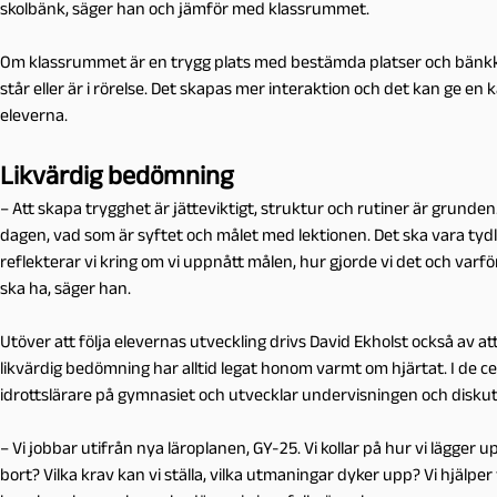
skolbänk, säger han och jämför med klassrummet.
Om klassrummet är en trygg plats med bestämda platser och bänkk
står eller är i rörelse. Det skapas mer interaktion och det kan ge e
eleverna.
Likvärdig bedömning
– Att skapa trygghet är jätteviktigt, struktur och rutiner är grunden.
dagen, vad som är syftet och målet med lektionen. Det ska vara tydlig
reflekterar vi kring om vi uppnått målen, hur gjorde vi det och va
ska ha, säger han.
Utöver att följa elevernas utveckling drivs David Ekholst också av a
likvärdig bedömning har alltid legat honom varmt om hjärtat. I de
idrottslärare på gymnasiet och utvecklar undervisningen och diskut
– Vi jobbar utifrån nya läroplanen, GY-25. Vi kollar på hur vi lägger up
bort? Vilka krav kan vi ställa, vilka utmaningar dyker upp? Vi hjälpe