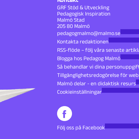
GRF Stöd & Utveckling
Pedagogisk Inspiration
Malmö Stad
205 80 Malmö
pedagogmalmo@malmo.se
Kontakta redaktionen
RSS-flöde – följ våra senaste artikl
Blogga hos Pedagog Malmö
Så behandlar vi dina personuppgif
Tillgänglighetsredogörelse för we
Malmö delar - en didaktisk resurs
Cookieinställningar
Följ oss på Facebook