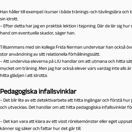
Han håller till exempel i kurser i både tränings-och tävlingslära oc
sin idrott.
– Efter detta har jag en praktisk lektion i tejpning. Där de lär sig hur
hand om eventuella skador, säger han.
Tillsammans med sin kollega Frida Nerman undervisar han också övrig
stor användning av sitt relationella förhållningssätt.
– Att undervisa eleverna på LIU handlar om att utmana och hitta sät
mycket om träning. Men jag har också elever vars vardag inte alls är l
hitta glädjen i att idrotta.
Pedagogiska infallsvinklar
– Det blir lite av ett detektivarbete att hitta ingångar och förstå hur 
och utvecklas. Det handlar om att hitta pedagogiska infallsvinklar för
– Det kan vara att klara av ett visst rörelsemönster eller eget uppsatt
känner sig säker och fattar hur det går till.