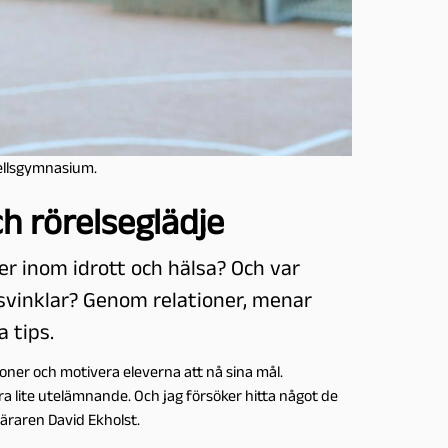
dellsgymnasium.
ch rörelseglädje
r inom idrott och hälsa? Och var
llsvinklar? Genom relationer, menar
 tips.
oner och motivera eleverna att nå sina mål.
ra lite utelämnande. Och jag försöker hitta något de
släraren David Ekholst.