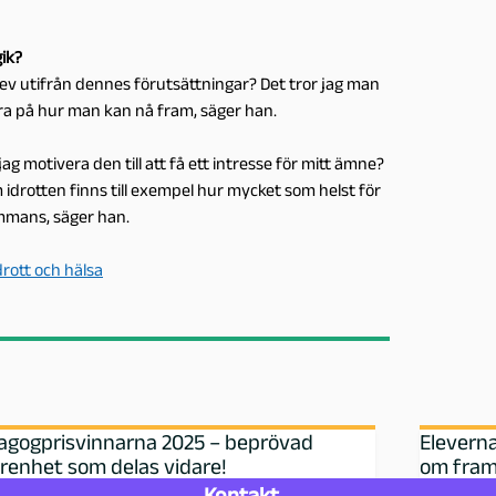
gik?
 elev utifrån dennes förutsättningar? Det tror jag man
era på hur man kan nå fram, säger han.
 motivera den till att få ett intresse för mitt ämne?
m idrotten finns till exempel hur mycket som helst för
sammans, säger han.
drott och hälsa
agogprisvinnarna 2025 – beprövad
Elevern
renhet som delas vidare!
om fram
Kontakt