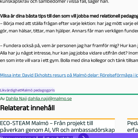
kunskapskrav och sambedömer i vissa fall, säger han.
Vilka är dina bästa tips till den som vill jobba med relationell pedago
– Börja med att ställa frågan efter varje lektion: har jag mött varje
gör, man hälsar, tittar, man hjälper. Annars får man verkligen fund
– Fundera också på, vem är personen jag har framför mig? Hur kan jag
Alla har ju något intresse, hur kan jag jobba vidare utifrån det? Ino
en som inte vill vara i ett gym. Bolla med dina kollegor och tänk till
Missa inte: David Ekholsts resurs på Malmö delar: Rörelseförmåga i i
Likvärdighet
Malmö pedagogpris
Av
Dahlia Naji
dahlia.naji@malmo.se
Relaterat innehåll
ECO-STEAM Malmö – Från projekt till
Ped
påverkan genom AI, VR och ambassadörskap
erfa