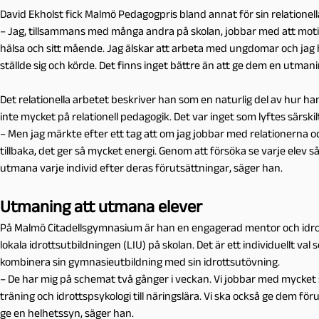
David Ekholst fick Malmö Pedagogpris bland annat för sin relationel
– Jag, tillsammans med många andra på skolan, jobbar med att moti
hälsa och sitt mående. Jag älskar att arbeta med ungdomar och jag h
ställde sig och körde. Det finns inget bättre än att ge dem en utman
Det relationella arbetet beskriver han som en naturlig del av hur han 
inte mycket på relationell pedagogik. Det var inget som lyftes särski
– Men jag märkte efter ett tag att om jag jobbar med relationerna oc
tillbaka, det ger så mycket energi. Genom att försöka se varje elev 
utmana varje individ efter deras förutsättningar, säger han.
Utmaning att utmana elever
På Malmö Citadellsgymnasium är han en engagerad mentor och idro
lokala idrottsutbildningen (LIU) på skolan. Det är ett individuellt val 
kombinera sin gymnasieutbildning med sin idrottsutövning.
– De har mig på schemat två gånger i veckan. Vi jobbar med mycket s
träning och idrottspsykologi till näringslära. Vi ska också ge dem föru
ge en helhetssyn, säger han.