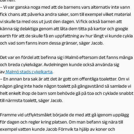
– Vi var ganska noga med att de barnens vars alternativ inte vann
fick chans att påverka andra saker, som till exempel vilket material
vi skulle ta med oss ut just den dagen. Vi fick också barnen att
känna sig delaktiga genom att låta dem titta på kartor och google
earth för att de skulle få en uppfattning av hur långt vi kunde cykla
och vad som fanns inom dessa gränser, säger Jacob.
Det var en fördel att befinna sig i Malmö eftersom det fanns många
och breda cykelvägar. Avdelningen kunde också använda sig
av
Malmö stads cykelkarta
.
–
En annan bra sak är att det är gott om offentliga toaletter. Om vi
någon gång inte hade någon toalett på gångavstånd så samlade vi
helt enkelt ihop de barn som behövde gå på toa och cyklade snabbt
till närmsta toalett, säger Jacob.
Framme vid utflyktsmålet började de med att gå igenom upplägg
för dagen och regler kring platsen. Om man befann sig nära till
exempel vatten kunde Jacob Förnvik ta hjälp av koner och