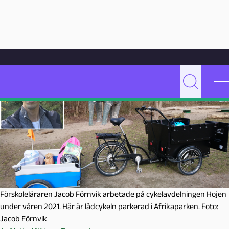
Hoppa till innehåll
Hem
Artikelarkiv
Undervisning
Förskolan som var ute och cyklade
P
Sök
e
d
a
g
o
g
M
a
Förskoleläraren Jacob Förnvik arbetade på cykelavdelningen Hojen
l
under våren 2021. Här är lådcykeln parkerad i Afrikaparken. Foto:
m
Jacob Förnvik
ö