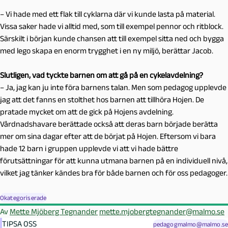
– Vi hade med ett flak till cyklarna där vi kunde lasta på material.
Vissa saker hade vi alltid med, som till exempel pennor och ritblock.
Särskilt i början kunde chansen att till exempel sitta ned och bygga
med lego skapa en enorm trygghet i en ny miljö, berättar Jacob.
Slutligen, vad tyckte barnen om att gå på en cykelavdelning?
– Ja, jag kan ju inte föra barnens talan. Men som pedagog upplevde
jag att det fanns en stolthet hos barnen att tillhöra Hojen. De
pratade mycket om att de gick på Hojens avdelning.
Vårdnadshavare berättade också att deras barn började berätta
mer om sina dagar efter att de börjat på Hojen.
Eftersom vi bara
hade 12 barn i gruppen upplevde vi att vi hade bättre
förutsättningar för att kunna utmana barnen på en individuell nivå,
vilket jag tänker kändes bra för både barnen och för oss pedagoger.
Okategoriserade
Av
Mette Mjöberg Tegnander
mette.mjobergtegnander@malmo.se
TIPSA OSS
pedagogmalmo@malmo.se