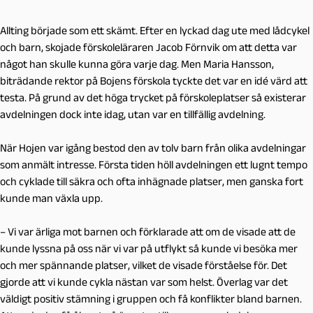
Allting började som ett skämt. Efter en lyckad dag ute med lådcykel
och barn, skojade förskoleläraren Jacob Förnvik om att detta var
något han skulle kunna göra varje dag. Men Maria Hansson,
biträdande rektor på Bojens förskola tyckte det var en idé värd att
testa. På grund av det höga trycket på förskoleplatser så existerar
avdelningen dock inte idag, utan var en tillfällig avdelning.
När Hojen var igång
bestod den av tolv barn från olika avdelningar
som anmält intresse. Första tiden höll avdelningen ett lugnt tempo
och cyklade till säkra och ofta inhägnade platser, men ganska fort
kunde man växla upp.
– Vi var ärliga mot barnen och förklarade att om de visade att de
kunde lyssna på oss när vi var på utflykt så kunde vi besöka mer
och mer spännande platser, vilket de visade förståelse för.
Det
gjorde att vi kunde cykla nästan var som helst. Överlag var det
väldigt positiv stämning i gruppen och få konflikter bland barnen.