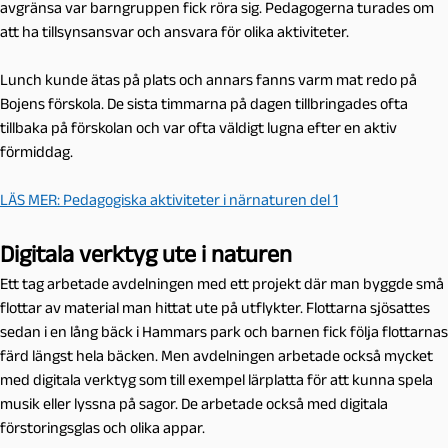
avgränsa var barngruppen fick röra sig. Pedagogerna
turades om
att ha tillsynsansvar och ansvara för olika aktiviteter.
Lunch kunde ätas på plats och annars fanns varm mat redo på
Bojens förskola. De sista timmarna på dagen tillbringades ofta
tillbaka på förskolan och var ofta väldigt lugna efter en aktiv
förmiddag.
LÄS MER: Pedagogiska aktiviteter i närnaturen del 1
Digitala verktyg ute i naturen
Ett tag arbetade avdelningen med ett projekt där man
byggde små
flottar av material man hittat ute på utflykter. Flottarna sjösattes
sedan i en lång bäck i Hammars park och barnen fick följa flottarnas
färd längst hela bäcken.
Men avdelningen arbetade också mycket
med digitala verktyg som till exempel
lärplatta
för att kunna spela
musik eller lyssna på sagor. De arbetade också med digitala
förstoringsglas och olika
appar
.