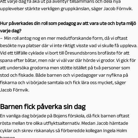
Att varje dag få åka ut på äventyr tillsammans och dela nya
upplevelser stärkte verkligen gruppkänslan
, säger Jacob Förnvik.
Hur påverkades din roll som pedagog av att vara ute och byta miljö
varje dag?
– Min roll antog nog en mer medutforskande form, då vi oftast
besökte nya platser där vi inte riktigt visste vad vi skulle få uppleva.
Vid ett tillfälle cyklade vi bort till Öresundsbrons brofäste för att
spana efter båtar, men när vi väl var där hörde vi grodor. Vi gick för
att undersöka grodorna men stötte istället på två personer som
stod och fiskade. Både barnen och vi pedagoger var nyfikna på
fiskarna och vi började samtala och fick lära oss mycket, säger
Jacob Förnvik.
Barnen fick påverka sin dag
En vanliga dag började på Bojens förskola, då fick barnen oftast
rösta mellan tre olika utflyktsalternativ. Medan Jacob hämtade
cyklar och skrev riskanalys så förberedde kollegan Ingela Holm
barnen.