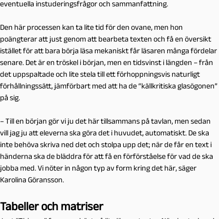
eventuella instuderingsfrågor och sammanfattning.
Den här processen kan ta lite tid för den ovane, men hon
poängterar att just genom att bearbeta texten och få en översikt
istället för att bara börja läsa mekaniskt får läsaren många fördelar
senare. Det är en tröskel i början, men en tidsvinst i längden – från
det uppspaltade och lite stela till ett förhoppningsvis naturligt
förhållningssätt, jämförbart med att ha de “källkritiska glasögonen”
på sig.
– Till en början gör vi ju det här tillsammans på tavlan, men sedan
vill jag ju att eleverna ska göra det i huvudet, automatiskt. De ska
inte behöva skriva ned det och stolpa upp det; när de får en text i
händerna ska de bläddra för att få en förförståelse för vad de ska
jobba med. Vi nöter in någon typ av form kring det här, säger
Karolina Göransson.
Tabeller och matriser