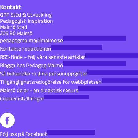
Kontakt
GRF Stöd & Utveckling
Pedagogisk Inspiration
Malmö Stad
205 80 Malmö
pedagogmalmo@malmo.se
Kontakta redaktionen
RSS-flöde – följ våra senaste artiklar
Blogga hos Pedagog Malmö
Så behandlar vi dina personuppgifter
Tillgänglighetsredogörelse för webbplatsen
Malmö delar - en didaktisk resurs
Cookieinställningar
Följ oss på Facebook