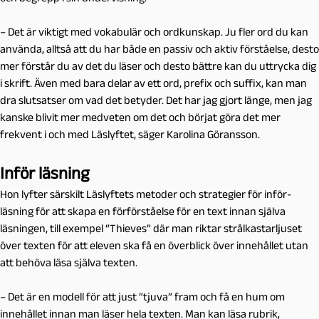
– Det är viktigt med vokabulär och ordkunskap. Ju fler ord du kan
använda, alltså att du har både en passiv och aktiv förståelse, desto
mer förstår du av det du läser och desto bättre kan du uttrycka dig
i skrift. Även med bara delar av ett ord, prefix och suffix, kan man
dra slutsatser om vad det betyder. Det har jag gjort länge, men jag
kanske blivit mer medveten om det och börjat göra det mer
frekvent i och med Läslyftet, säger Karolina Göransson.
Inför läsning
Hon lyfter särskilt Läslyftets metoder och strategier för inför-
läsning för att skapa en förförståelse för en text innan själva
läsningen, till exempel “Thieves” där man riktar strålkastarljuset
över texten för att eleven ska få en överblick över innehållet utan
att behöva läsa själva texten.
– Det är en modell för att just “tjuva” fram och få en hum om
innehållet innan man läser hela texten. Man kan läsa rubrik,