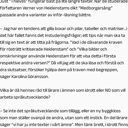
Just “Thieves” fungerar bäst på lite längre texter. När de studerade
författaren Verner von Heidenstams dikt “Medborgarsång”
passade andra varianter av inför-läsning bättre.
– Jag har en tendens att gilla boxar och pilar, tabeller och matriser…i
det här fallet fanns det instuderingsfrågor; ett tips när man ska ta
till sig en text är att titta på frågorna. “Vad i de dåvarande kraven
för rösträtt kritiserade Heidenstam” och “Vilka bilder och
omskrivningar använde Heidenstam för att visa detta i första
respektive andra versen?” Då vill jag att de ska läsa och förstå och
dra slutsatser, försöker hjälpa dem på traven med begreppen,
säger Karolina Göransson.
Vilka är då hennes råd till lärare i ämnen som idrott eller NO som vill
arbeta språkutvecklande?
– Se inte det språkutvecklande som tillägg, eller en ny byggkloss
som man ställer ovanpå de andra, utan som ett instick. En del lärare
säger “vi har ju inte texter i vårt ämne”. Men tänk brett, i idrott finns