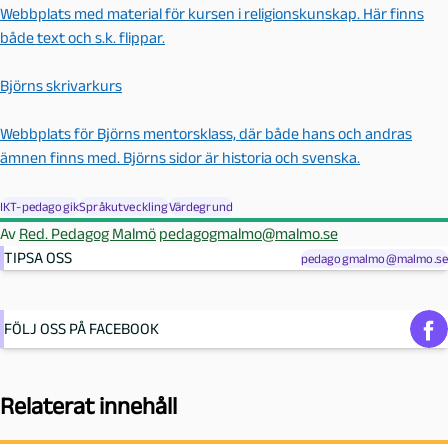
Webbplats med material för kursen i religionskunskap. Här finns
både text och s.k. flippar.
Björns skrivarkurs
Webbplats för Björns mentorsklass, där både hans och andras
ämnen finns med. Björns sidor är historia och svenska.
IKT-pedagogik
Språkutveckling
Värdegrund
Av
Red. Pedagog Malmö
pedagogmalmo@malmo.se
TIPSA OSS
pedagogmalmo@malmo.se
FÖLJ OSS PÅ FACEBOOK
Relaterat innehåll