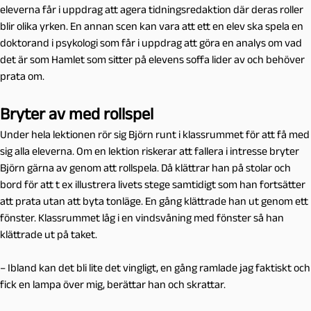
eleverna får i uppdrag att agera tidningsredaktion där deras roller
blir olika yrken. En annan scen kan vara att ett en elev ska spela en
doktorand i psykologi som får i uppdrag att göra en analys om vad
det är som Hamlet som sitter på elevens soffa lider av och behöver
prata om.
Bryter av med rollspel
Under hela lektionen rör sig Björn runt i klassrummet för att få med
sig alla eleverna. Om en lektion riskerar att fallera i intresse bryter
Björn gärna av genom att rollspela. Då klättrar han på stolar och
bord för att t ex illustrera livets stege samtidigt som han fortsätter
att prata utan att byta tonläge. En gång klättrade han ut genom ett
fönster. Klassrummet låg i en vindsvåning med fönster så han
klättrade ut på taket.
– Ibland kan det bli lite det vingligt, en gång ramlade jag faktiskt och
fick en lampa över mig, berättar han och skrattar.