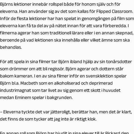
Björns lektioner innebär rollspel både för honom själv och för
eleverna. Han använder sig av det som kallas för Flipped Classroom.
Inför de flesta lektioner har han spelat in genomgången på film som
eleverna kan få ta del av på nätet innan för att vara förberedda. I
filmerna agerar han som traditionell lärare eller i en annan skepnad,
beroende på vad lektionen ska innehålla eller vilket ämne som ska
behandlas.
För att spela in sina filmer tar Björn ibland hjälp av sin tonårsdotter
som drömmer om att bli regissör. Björn agerar och dottern står
bakom kameran. I en av sina filmer inför en svensklektion spelar
Björn bl.a. Macbeth som en alkoholiserad och deprimerad
industrimagnat som tar livet av sig genom ett skott i huvudet
medan Eminem spelar i bakgrunden.
– Eleverna tyckte det var jätteroligt, berättar han, men det är klart,
det finns de som tycker att jag inte är riktigt klok.
En annan roll som Björn har bjudit in sina elever till är Rickard den