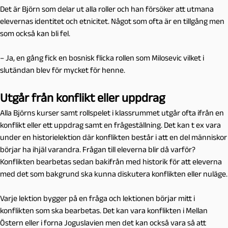
Det är Björn som delar ut alla roller och han försöker att utmana
elevernas identitet och etnicitet. Något som ofta är en tillgång men
som också kan bli fel.
– Ja, en gång fick en bosnisk flicka rollen som Milosevic vilket i
slutändan blev för mycket för henne.
Utgår från konflikt eller uppdrag
Alla Björns kurser samt rollspelet i klassrummet utgår ofta ifrån en
konflikt eller ett uppdrag samt en frågeställning. Det kan t ex vara
under en historielektion där konflikten består i att en del människor
börjar ha ihjäl varandra. Frågan till eleverna blir då varför?
Konflikten bearbetas sedan bakifrån med historik för att eleverna
med det som bakgrund ska kunna diskutera konflikten eller nuläge.
Varje lektion bygger på en fråga och lektionen börjar mitt i
konflikten som ska bearbetas. Det kan vara konflikten i Mellan
Östern eller i forna Joguslavien men det kan också vara så att