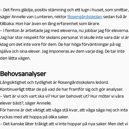
– Det finns glädje, positiv stämning och ett lugn i huset, som smittar,
säger Annelie van Lunteren, rektor
Rosengårdsskolan
sedan två år
tillbaka. Hon har även en lång erfarenhet som lärare.
– I femton år arbetade jag med eleverna, nu jobbar jag för eleverna.
Jag har stor respekt för skolans personal. Vi skulle inte vara där vi är
idag om det inte vore för dem. De har höga förväntningar på sig
själva och sina elever. Jag imponeras av dem varje dag. De tar inte
den lätta vägen.
Behovsanalyser
Långsiktighet och tydlighet är Rosengårdsskolans ledord.
Kontinuerligt tittar de på vad de har framför sig och gör analyser.
– Vart är vi och vart ska vi? Hur ser behovet ut? Hur möter vi våra
elever bäst?, säger Annelie.
För henne är det viktigt att våga stå kvar, att våga säga nej och inte
ryckas med att hoppa på olika saker.
– Det kanske låter tråkigt att vi inte hoppar på nya saker. Men det vi