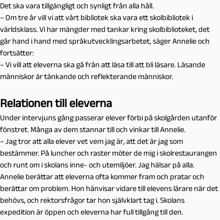
Det ska vara tillgängligt och synligt från alla håll.
– Om tre år vill vi att vårt bibliotek ska vara ett skolbibliotek i
världsklass. Vi har mängder med tankar kring skolbiblioteket, det
går hand i hand med språkutvecklingsarbetet, säger Annelie och
fortsätter:
– Vi vill att eleverna ska gå från att läsa till att bli läsare. Läsande
människor är tänkande och reflekterande människor.
Relationen till eleverna
Under intervjuns gång passerar elever förbi på skolgården utanför
fönstret. Många av dem stannar till och vinkar till Annelie.
– Jag tror att alla elever vet vem jag är, att det är jag som
bestämmer. På luncher och raster möter de mig i skolrestaurangen
och runt om i skolans inne- och utemiljöer. Jag hälsar på alla.
Annelie berättar att eleverna ofta kommer fram och pratar och
berättar om problem. Hon hänvisar vidare till elevens lärare när det
behövs, och rektorsfrågor tar hon självklart tag i. Skolans
expedition är öppen och eleverna har full tillgång till den.