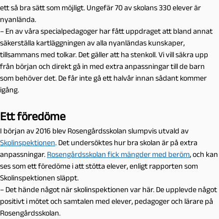
ett så bra sätt som möjligt. Ungefär 70 av skolans 330 elever är
nyanlända.
– En av våra specialpedagoger har fått uppdraget att bland annat
säkerställa kartläggningen av alla nyanländas kunskaper,
tillsammans med tolkar. Det gäller att ha stenkoll. Vi vill säkra upp
från början och direkt gå in med extra anpassningar till de barn
som behöver det. De får inte gå ett halvår innan sådant kommer
igång.
Ett föredöme
I början av 2016 blev Rosengårdsskolan slumpvis utvald av
Skolinspektionen
. Det undersöktes hur bra skolan är på extra
anpassningar.
Rosengårdsskolan fick mängder med beröm
, och kan
ses som ett föredöme i att stötta elever, enligt rapporten som
Skolinspektionen släppt.
– Det hände något när skolinspektionen var här. De upplevde något
positivt i mötet och samtalen med elever, pedagoger och lärare på
Rosengårdsskolan.