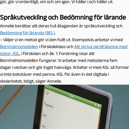
gör, gör vi ordentligt, om och om igen. Vi håller i och håller ut.
Språkutveckling och Bedömning för lärande
Annelie berättar att deras två åtaganden är språkutveckling och
Bedömning för lärande (BFL)
.
– Väljer vi en metod gör vi den fullt ut. Exempelvis arbetar vi med
Bornholmsmodellen
i förskoleklass och
Att skriva sig till läsning med
dator, ASL
, i förskolan och åk. 1. Forskning visar att
Bornholmsmodellen fungerar. Vi arbetar med metoderna fem
dagar i veckan och gör inget halvvägs. Arbetar vi med ASL så formar
vi inte bokstäver med penna. ASL för även in det digitala i
skolarbetet, tidigt, säger Annelie.