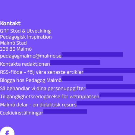
Kontakt
GRF Stöd & Utveckling
Pedagogisk Inspiration
Malmö Stad
205 80 Malmö
pedagogmalmo@malmo.se
Kontakta redaktionen
RSS-flöde – följ våra senaste artiklar
Blogga hos Pedagog Malmö
Så behandlar vi dina personuppgifter
Tillgänglighetsredogörelse för webbplatsen
Malmö delar - en didaktisk resurs
Cookieinställningar