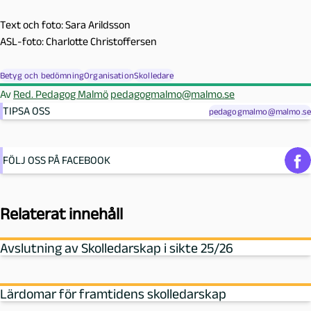
Text och foto: Sara Arildsson
ASL-foto: Charlotte Christoffersen
Betyg och bedömning
Organisation
Skolledare
Av
Red. Pedagog Malmö
pedagogmalmo@malmo.se
TIPSA OSS
pedagogmalmo@malmo.se
FÖLJ OSS PÅ FACEBOOK
Relaterat innehåll
Avslutning av Skolledarskap i sikte 25/26
Lärdomar för framtidens skolledarskap