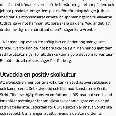
det så att vi tränar eleverna på de förväntningar vi har på dem och
jobbar proaktivt. Att ge dem positiv förstärkning hänger ju ihop
med det. Relationsbaserat arbete; är uppmaningarna till eleverna
tydliga, så vi inte hamnar i att bara skälla på dem. ”Vad är det jag
önskar av dig i den här situationen?”, säger Sara Arenbo.
– När man upplevt en lite stökig lektion är det nog många som
tänker, ”varför kan de inte bara skärpa sig?” Men har du gett dem
rätt förutsättningar för att de ska kunna göra det som förväntas?
Bemöter du alla elever, säger Per Östberg.
Utveckla en positiv skolkultur
Att utveckla en mer positiv skolkultur kan tyckas överväldigande
och komplicerat. Det kräver tid och tålamod, konstaterar Cecilia
Strid. Till deras hjälp finns en omfattande IBIS-manual, som bland
innehåller mätningar för att hjälpa skolor att avgöra om de är på
rätt väg eller inte. Ledorden för Gullviksskolan är ansvar, omtanke
och respekt. Utmaningen ät att omvandla de stora orden till