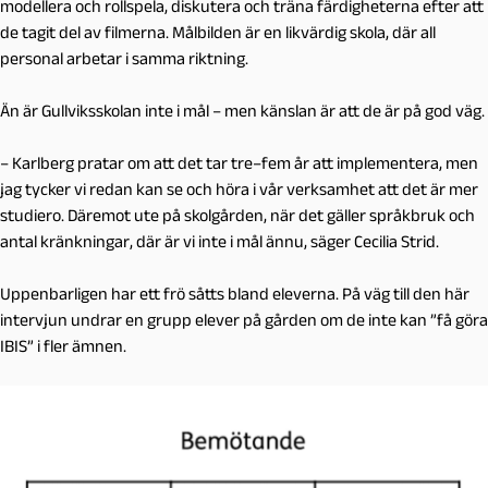
modellera och rollspela, diskutera och träna färdigheterna efter att
de tagit del av filmerna. Målbilden är en likvärdig skola, där all
personal arbetar i samma riktning.
Än är Gullviksskolan inte i mål – men känslan är att de är på god väg.
– Karlberg pratar om att det tar tre–fem år att implementera, men
jag tycker vi redan kan se och höra i vår verksamhet att det är mer
studiero. Däremot ute på skolgården, när det gäller språkbruk och
antal kränkningar, där är vi inte i mål ännu, säger Cecilia Strid.
Uppenbarligen har ett frö såtts bland eleverna. På väg till den här
intervjun undrar en grupp elever på gården om de inte kan ”få göra
IBIS” i fler ämnen.