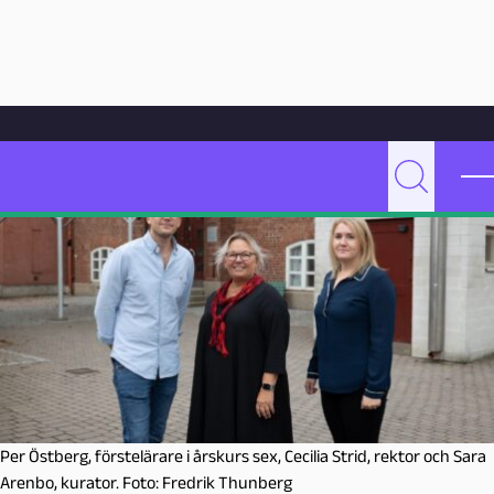
Hoppa till innehåll
Hem
Artikelarkiv
Undervisning
Systematiken viktig i beteendestöd på Gullvik
P
Sök
e
d
a
g
o
g
M
a
l
m
Per Östberg, förstelärare i årskurs sex, Cecilia Strid, rektor och Sara
ö
Arenbo, kurator. Foto: Fredrik Thunberg