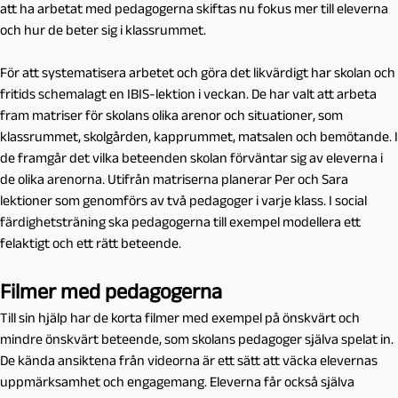
att ha arbetat med pedagogerna skiftas nu fokus mer till eleverna
och hur de beter sig i klassrummet.
För att systematisera arbetet och göra det likvärdigt har skolan och
fritids schemalagt en IBIS-lektion i veckan. De har valt att arbeta
fram matriser för skolans olika arenor och situationer, som
klassrummet, skolgården, kapprummet, matsalen och bemötande. I
de framgår det vilka beteenden skolan förväntar sig av eleverna i
de olika arenorna. Utifrån matriserna planerar Per och Sara
lektioner som genomförs av två pedagoger i varje klass. I social
färdighetsträning ska pedagogerna till exempel modellera ett
felaktigt och ett rätt beteende.
Filmer med pedagogerna
Till sin hjälp har de korta filmer med exempel på önskvärt och
mindre önskvärt beteende, som skolans pedagoger själva spelat in.
De kända ansiktena från videorna är ett sätt att väcka elevernas
uppmärksamhet och engagemang. Eleverna får också själva