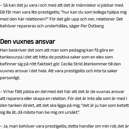
– Så kan det ju vara i och med att det är människor vi jobbar med.
Då får man vara lite prestigelös; ”hur kan du som kollega hjälpa mig
med den här relationen?” För det går upp och ner, relationer. Det
behöver repareras och underhållas, säger Per Östberg.
Den vuxnes ansvar
Han beskriver det som att man som pedagog kan få göra en
tankevurpa i det att hitta de positiva saker som en elev som
befinner sig på rött faktiskt gör. Cecilia Strid återkommer till den
vuxnes ansvar i det hela. Att vara prestigelös och inte ta saker
personligt.
– Vi har fått jobba en del med det här att det är de vuxnas ansvar
att reparera eller skapa en relation. För det är inte alla som är med i
den tanken direkt, att det ska ligga på mig; ”det är ju han som betett
sig illa åt, då måste han be mig om ursäkt”.
– Ja, man behöver vara prestigelös; detta handlar om min roll, det är