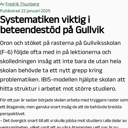
Av
Fredrik Thunberg
Publicerad 22 januari 2025
Systematiken viktig i
beteendestöd på Gullvik
Oron och stöket på rasterna på Gullviksskolan
(F-6) följde ofta med in på lektionerna och
skolledningen insåg att inte bara de utan hela
skolan behövde ta ett nytt grepp kring
problematiken. IBIS-modellen hjälpte skolan att
hitta struktur i arbetet mot större studiero.
För ett par år sedan började skolan arbeta med tryggare raster som
ett åtagande, men ganska snart insåg de att de behövde bredda
perspektivet.
– Det övergick snart till att vi skulle jobba mot studiero i alla delar av
verksamheten, vilket varit ett av våra åtaganden i ett par år nu.