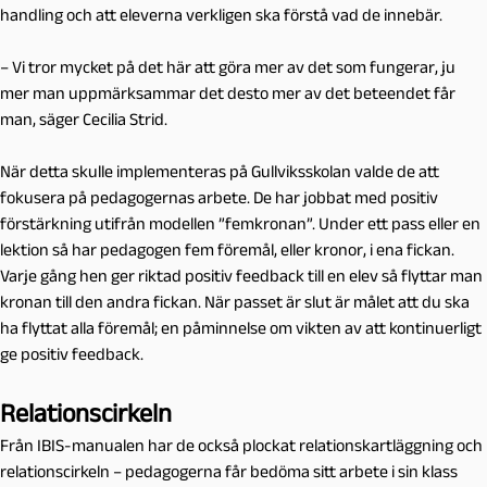
handling och att eleverna verkligen ska förstå vad de innebär.
– Vi tror mycket på det här att göra mer av det som fungerar, ju
mer man uppmärksammar det desto mer av det beteendet får
man, säger Cecilia Strid.
När detta skulle implementeras på Gullviksskolan valde de att
fokusera på pedagogernas arbete. De har jobbat med positiv
förstärkning utifrån modellen ”femkronan”. Under ett pass eller en
lektion så har pedagogen fem föremål, eller kronor, i ena fickan.
Varje gång hen ger riktad positiv feedback till en elev så flyttar man
kronan till den andra fickan. När passet är slut är målet att du ska
ha flyttat alla föremål; en påminnelse om vikten av att kontinuerligt
ge positiv feedback.
Relationscirkeln
Från IBIS-manualen har de också plockat relationskartläggning och
relationscirkeln – pedagogerna får bedöma sitt arbete i sin klass