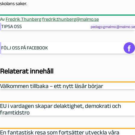
skolans saker.
Av
Fredrik Thunberg
fredrik.thunberg@malmo.se
TIPSA OSS
pedagogmalmo@malmo.se
FÖLJ OSS PÅ FACEBOOK
Relaterat innehåll
Välkommen tillbaka – ett nytt läsår börjar
EU i vardagen skapar delaktighet, demokrati och
framtidstro
En fantastisk resa som fortsätter utveckla våra