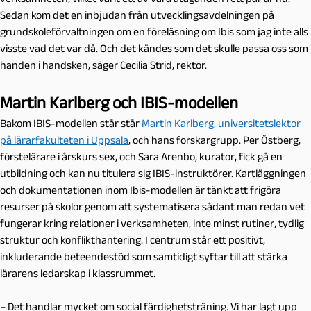
Sedan kom det en inbjudan från utvecklingsavdelningen på
grundskoleförvaltningen om en föreläsning om Ibis som jag inte alls
visste vad det var då. Och det kändes som det skulle passa oss som
handen i handsken, säger Cecilia Strid, rektor.
Martin Karlberg och IBIS-modellen
Bakom IBIS-modellen står står
Martin Karlberg, universitetslektor
på lärarfakulteten i Uppsala
, och hans forskargrupp. Per Östberg,
förstelärare i årskurs sex, och Sara Arenbo, kurator, fick gå en
utbildning och kan nu titulera sig IBIS-instruktörer. Kartläggningen
och dokumentationen inom Ibis-modellen är tänkt att frigöra
resurser på skolor genom att systematisera sådant man redan vet
fungerar kring relationer i verksamheten, inte minst rutiner, tydlig
struktur och konflikthantering. I centrum står ett positivt,
inkluderande beteendestöd som samtidigt syftar till att stärka
lärarens ledarskap i klassrummet.
– Det handlar mycket om social färdighetsträning. Vi har lagt upp