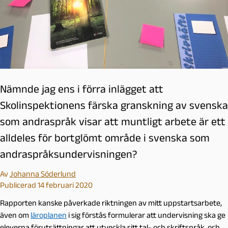
Nämnde jag ens i förra inlägget att
Skolinspektionens färska granskning av svenska
som andraspråk visar att muntligt arbete är ett
alldeles för bortglömt område i svenska som
andraspråksundervisningen?
Av
Johanna Söderlund
Publicerad 14 februari 2020
Rapporten kanske påverkade riktningen av mitt uppstartsarbete,
även om
läroplanen
i sig förstås formulerar att undervisning ska ge
eleverna förutsättningar att utveckla sitt tal­- och skriftspråk, och