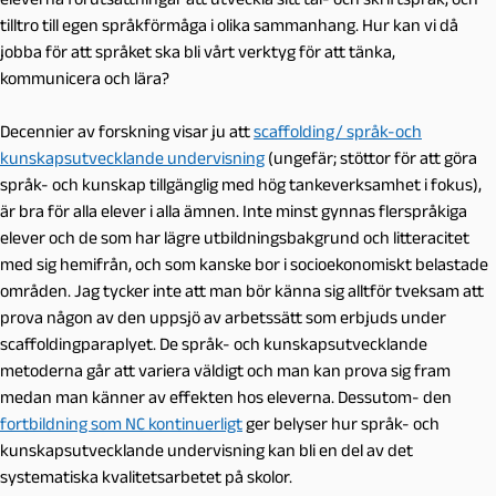
tilltro till egen språkförmåga i olika sammanhang. Hur kan vi då
jobba för att språket ska bli vårt verktyg för att tänka,
kommunicera och lära?
Decennier av forskning visar ju att
scaffolding/ språk-och
kunskapsutvecklande undervisning
(ungefär; stöttor för att göra
språk- och kunskap tillgänglig med hög tankeverksamhet i fokus),
är bra för alla elever i alla ämnen. Inte minst gynnas flerspråkiga
elever och de som har lägre utbildningsbakgrund och litteracitet
med sig hemifrån, och som kanske bor i socioekonomiskt belastade
områden. Jag tycker inte att man bör känna sig alltför tveksam att
prova någon av den uppsjö av arbetssätt som erbjuds under
scaffoldingparaplyet. De språk- och kunskapsutvecklande
metoderna går att variera väldigt och man kan prova sig fram
medan man känner av effekten hos eleverna. Dessutom- den
fortbildning som NC kontinuerligt
ger belyser hur språk- och
kunskapsutvecklande undervisning kan bli en del av det
systematiska kvalitetsarbetet på skolor.