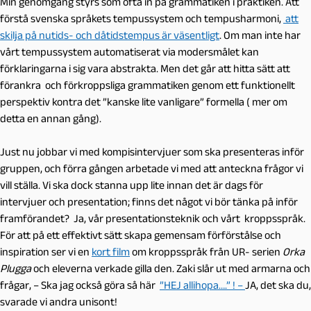
Min genomgång styrs som ofta in på grammatiken i praktiken. Att
förstå svenska språkets tempussystem och tempusharmoni,
att
skilja på nutids- och dåtidstempus är väsentligt
. Om man inte har
vårt tempussystem automatiserat via modersmålet kan
förklaringarna i sig vara abstrakta. Men det går att hitta sätt att
förankra och förkroppsliga grammatiken genom ett funktionellt
perspektiv kontra det ”kanske lite vanligare” formella ( mer om
detta en annan gång).
Just nu jobbar vi med kompisintervjuer som ska presenteras inför
gruppen, och förra gången arbetade vi med att anteckna frågor vi
vill ställa. Vi ska dock stanna upp lite innan det är dags för
intervjuer och presentation; finns det något vi bör tänka på inför
framförandet? Ja, vår presentationsteknik och vårt kroppsspråk.
För att på ett effektivt sätt skapa gemensam förförstålse och
inspiration ser vi en
kort film
om kroppsspråk från UR- serien
Orka
Plugga
och eleverna verkade
gilla den. Zaki slår ut med armarna och
frågar, – Ska jag också göra så här
”HEJ allihopa….” ! –
JA, det ska du,
svarade vi andra unisont!