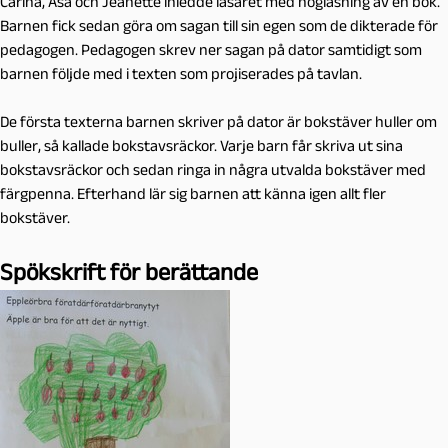
Carina, Åsa och Jeanette inledde läsåret med högläsning av en bok.
Barnen fick sedan göra om sagan till sin egen som de dikterade för
pedagogen. Pedagogen skrev ner sagan på dator samtidigt som
barnen följde med i texten som projiserades på tavlan.
De första texterna barnen skriver på dator är bokstäver huller om
buller, så kallade bokstavsräckor. Varje barn får skriva ut sina
bokstavsräckor och sedan ringa in några utvalda bokstäver med
färgpenna. Efterhand lär sig barnen att känna igen allt fler
bokstäver.
Spökskrift för berättande