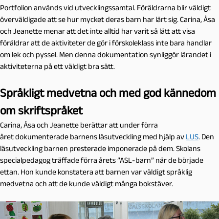
Portfolion används vid utvecklingssamtal. Föräldrarna blir väldigt
överväldigade att se hur mycket deras barn har lärt sig. Carina, Åsa
och Jeanette menar att det inte alltid har varit så lätt att visa
föräldrar att de aktiviteter de gör i förskoleklass inte bara handlar
om lek och pyssel. Men denna dokumentation synliggör lärandet i
aktiviteterna på ett väldigt bra sätt.
Språkligt medvetna och med god kännedom
om skriftspråket
Carina, Åsa och Jeanette berättar att under förra
året dokumenterade barnens läsutveckling med hjälp av
LUS
. Den
läsutveckling barnen presterade imponerade på dem. Skolans
specialpedagog träffade förra årets ”ASL-barn” när de började
ettan. Hon kunde konstatera att barnen var väldigt språklig
medvetna och att de kunde väldigt många bokstäver.