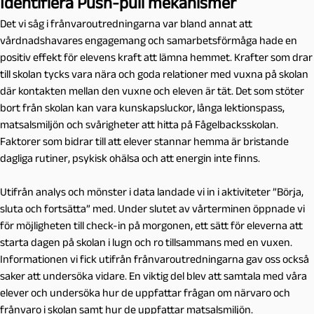
Identifiera Push-pull mekanismer
Det vi såg i frånvaroutredningarna var bland annat att
vårdnadshavares engagemang och samarbetsförmåga hade en
positiv effekt för elevens kraft att lämna hemmet. Krafter som drar
till skolan tycks vara nära och goda relationer med vuxna på skolan
där kontakten mellan den vuxne och eleven är tät. Det som stöter
bort från skolan kan vara kunskapsluckor, långa lektionspass,
matsalsmiljön och svårigheter att hitta på Fågelbacksskolan.
Faktorer som bidrar till att elever stannar hemma är bristande
dagliga rutiner, psykisk ohälsa och att energin inte finns.
Utifrån analys och mönster i data landade vi in i aktiviteter ”Börja,
sluta och fortsätta” med. Under slutet av vårterminen öppnade vi
för möjligheten till check-in på morgonen, ett sätt för eleverna att
starta dagen på skolan i lugn och ro tillsammans med en vuxen.
Informationen vi fick utifrån frånvaroutredningarna gav oss också
saker att undersöka vidare. En viktig del blev att samtala med våra
elever och undersöka hur de uppfattar frågan om närvaro och
frånvaro i skolan samt hur de uppfattar matsalsmiljön.