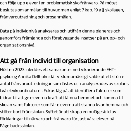
och följa upp elever i en problematisk skolfrånvaro. På mötet
beslutas om anmälan till huvudman enligt 7 kap. 19 a § skollagen,
frånvaroutredning och orosanmälan.
Data på individnivå analyseras och utifrån denna planeras och
genomförs främjande och förebyggande insatser på grupp- och
organisationsnivå.
Att gå från individ till organisation
Hösten 2023 inleddes ett samarbete med vikarierande EHT-
psykolog Annika Dellholm där vi slumpmässigt valde ut ett större
antal frånvaroutredningar som lästes och analyserades av skolans
två elevkoordinatorer. Fokus låg på att identifiera faktorer som
bidrar till att ge eleverna kraft att lämna hemmet och komma till
skolan samt faktorer som får eleverna att stanna kvar hemma och
stöter bort från skolan. Syftet är att skapa en nulägesbild av
förklaringar till närvaro och frånvaro för just våra elever på
Fågelbacksskolan.