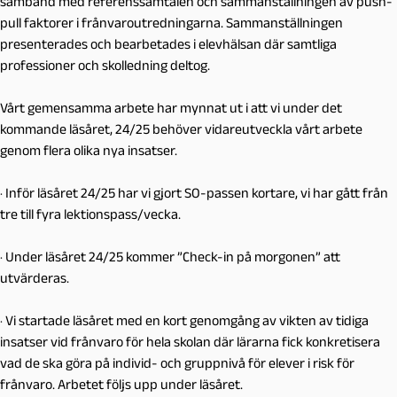
samband med referenssamtalen och sammanställningen av push-
pull faktorer i frånvaroutredningarna. Sammanställningen
presenterades och bearbetades i elevhälsan där samtliga
professioner och skolledning deltog.
Vårt gemensamma arbete har mynnat ut i att vi under det
kommande läsåret, 24/25 behöver vidareutveckla vårt arbete
genom flera olika nya insatser.
· Inför läsåret 24/25 har vi gjort SO-passen kortare, vi har gått från
tre till fyra lektionspass/vecka.
· Under läsåret 24/25 kommer ”Check-in på morgonen” att
utvärderas.
· Vi startade läsåret med en kort genomgång av vikten av tidiga
insatser vid frånvaro för hela skolan där lärarna fick konkretisera
vad de ska göra på individ- och gruppnivå för elever i risk för
frånvaro. Arbetet följs upp under läsåret.