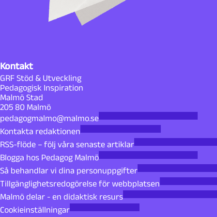
Kontakt
GRF Stöd & Utveckling
Pedagogisk Inspiration
Malmö Stad
205 80 Malmö
pedagogmalmo@malmo.se
Kontakta redaktionen
RSS-flöde – följ våra senaste artiklar
Blogga hos Pedagog Malmö
Så behandlar vi dina personuppgifter
Tillgänglighetsredogörelse för webbplatsen
Malmö delar - en didaktisk resurs
Cookieinställningar