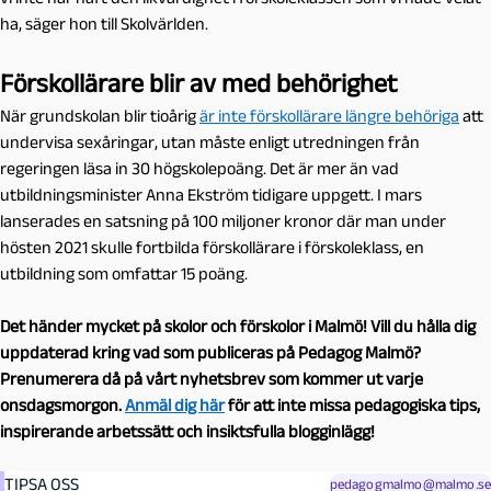
ha, säger hon till Skolvärlden.
Förskollärare blir av med behörighet
När grundskolan blir tioårig
är inte förskollärare längre behöriga
att
undervisa sexåringar, utan måste enligt utredningen från
regeringen läsa in 30 högskolepoäng. Det är mer än vad
utbildningsminister Anna Ekström tidigare uppgett. I mars
lanserades en satsning på 100 miljoner kronor där man under
hösten 2021 skulle fortbilda förskollärare i förskoleklass, en
utbildning som omfattar 15 poäng.
Det händer mycket på skolor och förskolor i Malmö! Vill du hålla dig
uppdaterad kring vad som publiceras på Pedagog Malmö?
Prenumerera då på vårt nyhetsbrev som kommer ut varje
onsdagsmorgon.
Anmäl dig här
för att inte missa pedagogiska tips,
inspirerande arbetssätt och insiktsfulla blogginlägg!
TIPSA OSS
pedagogmalmo@malmo.se