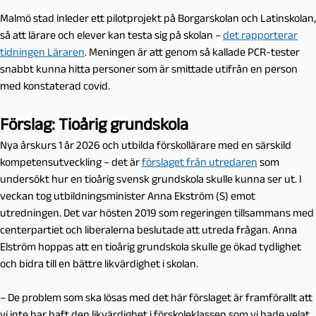
Malmö stad inleder ett pilotprojekt på Borgarskolan och Latinskolan,
så att lärare och elever kan testa sig på skolan –
det rapporterar
tidningen Läraren
. Meningen är att genom så kallade PCR-tester
snabbt kunna hitta personer som är smittade utifrån en person
med konstaterad covid.
Förslag: Tioårig grundskola
Nya årskurs 1 år 2026 och utbilda förskollärare med en särskild
kompetensutveckling – det är
förslaget från utredaren
som
undersökt hur en tioårig svensk grundskola skulle kunna ser ut. I
veckan tog utbildningsminister Anna Ekström (S) emot
utredningen. Det var hösten 2019 som regeringen tillsammans med
centerpartiet och liberalerna beslutade att utreda frågan. Anna
Elström hoppas att en tioårig grundskola skulle ge ökad tydlighet
och bidra till en bättre likvärdighet i skolan.
– De problem som ska lösas med det här förslaget är framförallt att
vi inte har haft den likvärdighet i förskoleklassen som vi hade velat